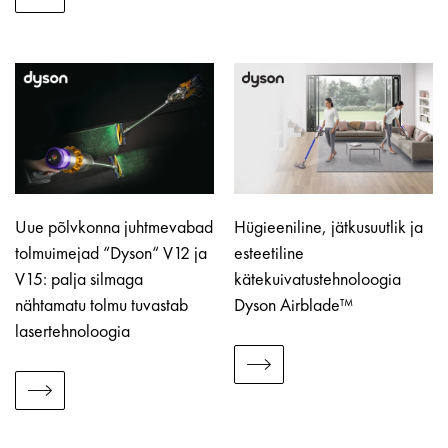
Uue põlvkonna juhtmevabad
Hügieeniline, jätkusuutlik ja
tolmuimejad “Dyson“ V12 ja
esteetiline
V15: palja silmaga
kätekuivatustehnoloogia
nähtamatu tolmu tuvastab
Dyson Airblade™
lasertehnoloogia