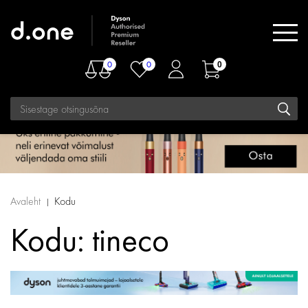
0
0
0
Avaleht
Kodu
Kodu: tineco