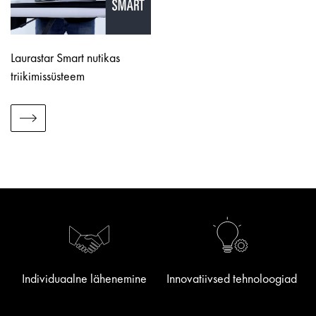
Laurastar Smart nutikas
triikimissüsteem
Individuaalne lähenemine
Innovatiivsed tehnoloogiad