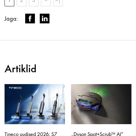
Jaga:
Artiklid
Tineco uudised 2026: S7
„Dyson Spot+Scrub™ AI”