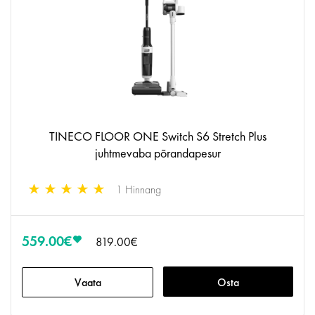
TINECO FLOOR ONE Switch S6 Stretch Plus
juhtmevaba põrandapesur
1 Hinnang
559.00€
819.00€
Vaata
Osta