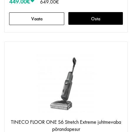
449.00€
649.00€
Vaata
Osta
TINECO FLOOR ONE S6 Stretch Extreme juhtmevaba
põrandapesur