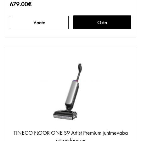
679.00€
Vaata
Osta
TINECO FLOOR ONE S9 Artist Premium juhtmevaba
põrandapesur