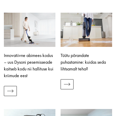
Innovatiivne abimees kodus
Tüütu põrandate
– uus Dysoni pesemisseade
puhastamine: kuidas seda
kaitseb kodu nii hallituse kui
lihtsamalt teha?
kriimude eest