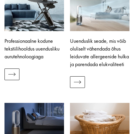
Professionaalne kodune
Uuenduslik seade, mis võib
tekstiilihooldus uuendusliku
oluliselt vähendada õhus
aurutehnoloogiaga
leiduvate allergeenide hulka
ja parendada elukvaliteeti