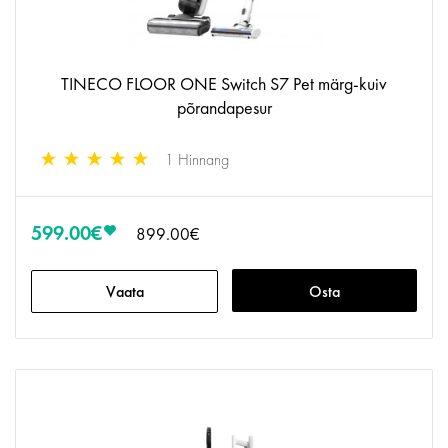
TINECO FLOOR ONE Switch S7 Pet märg-kuiv
põrandapesur
1 Hinnang
599.00€
899.00€
Vaata
Osta