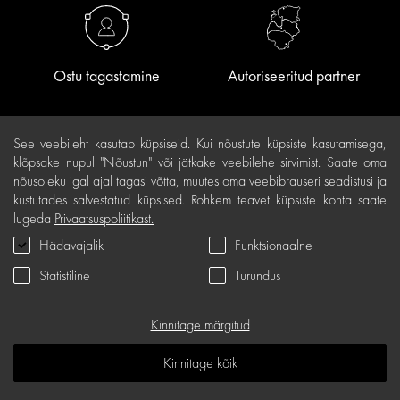
Ostu tagastamine
Autoriseeritud partner
See veebileht kasutab küpsiseid. Kui nõustute küpsiste kasutamisega,
klõpsake nupul "Nõustun" või jätkake veebilehe sirvimist. Saate oma
nõusoleku igal ajal tagasi võtta, muutes oma veebibrauseri seadistusi ja
Teave klientidele
kustutades salvestatud küpsised. Rohkem teavet küpsiste kohta saate
lugeda
Privaatsuspoliitikast.
Lojaalsusprogramm
Hädavajalik
Funktsionaalne
Järelmaks
Statistiline
Turundus
Ostutingimused
Kinnitage märgitud
Kohaletoimetamine ja maksed
Kinnitage kõik
Tasuta tagastamine
Kauba kvaliteedigarantii