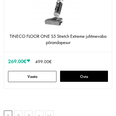
TINECO FLOOR ONE S5 Stretch Extreme juhtmevaba
põrandapesur
269.00€
499.00€
Vaata
Osta
1
2
3
>
>|