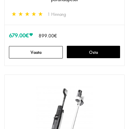
1 Hinnang
679.00€
899.00€
Vaata
Osta