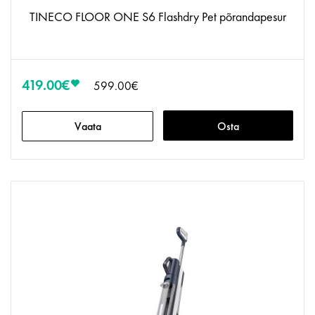
TINECO FLOOR ONE S6 Flashdry Pet põrandapesur
419.00€
599.00€
Vaata
Osta