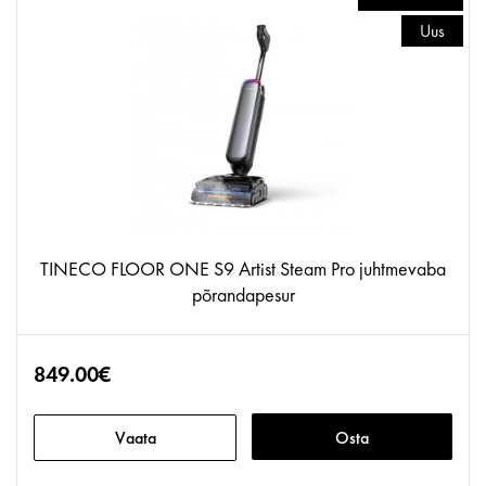
Uus
TINECO FLOOR ONE S9 Artist Steam Pro juhtmevaba
põrandapesur
849.00€
Vaata
Osta