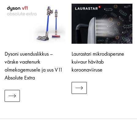
Dysoni uuenduslikkus –
Laurastari mikrodispersne
värske vaatenurk
kuivaur hävitab
olmekogemusele ja uus V11
koroonaviiruse
Absolute Extra