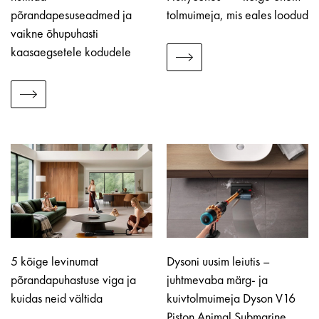
põrandapesuseadmed ja
tolmuimeja, mis eales loodud
vaikne õhupuhasti
kaasaegsetele kodudele
5 kõige levinumat
Dysoni uusim leiutis –
põrandapuhastuse viga ja
juhtmevaba märg- ja
kuidas neid vältida
kuivtolmuimeja Dyson V16
Piston Animal Submarine.