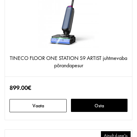
TINECO FLOOR ONE STATION S9 ARTIST juhtmevaba
põrandapesur
899.00€
Vaata
Osta
Ainult d.one'is