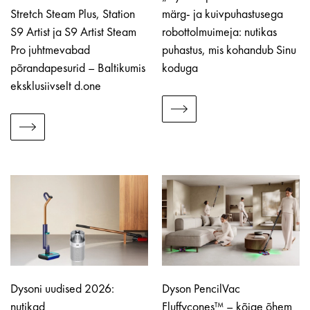
Stretch Steam Plus, Station
märg- ja kuivpuhastusega
S9 Artist ja S9 Artist Steam
robottolmuimeja: nutikas
Pro juhtmevabad
puhastus, mis kohandub Sinu
põrandapesurid – Baltikumis
koduga
eksklusiivselt d.one
Dysoni uudised 2026:
Dyson PencilVac
nutikad
Fluffycones™ – kõige õhem