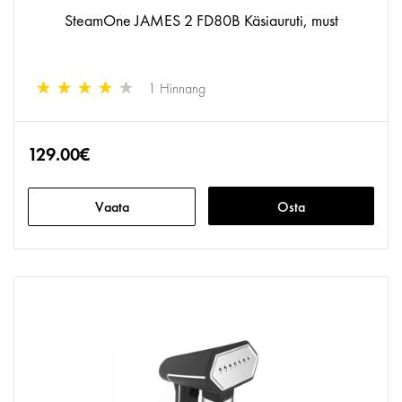
SteamOne JAMES 2 FD80B Käsiauruti, must
1 Hinnang
129.00€
Vaata
Osta