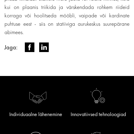
kui on plaanis triikida ja värskendada rohkem riideid
korraga või hoolitseda mööbli, vaipade või kardinate
puhtuse eest - siis on statiiviga aurukeskus suurepärane
abimees.
Jaga:
Individuaalne lähenemine
Innovatiivsed tehnoloogiad