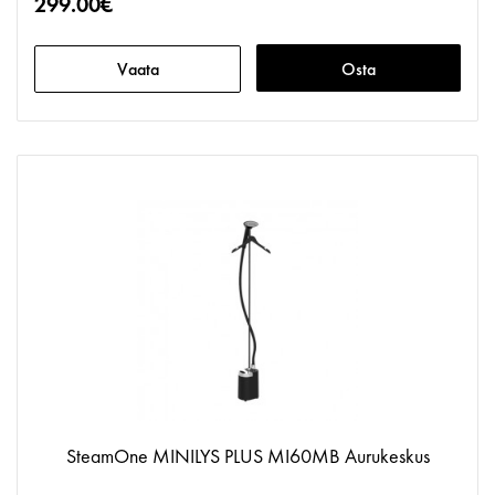
299.00€
Vaata
Osta
SteamOne MINILYS PLUS MI60MB Aurukeskus