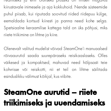
kiirustavale inimesele ja aja kokkuhoid. Nende süsteemide
puhul piisab, kui riputada soovitud riided riidepuu külge,
eemaldada kortsud kiiresti ja panna need kohe selga.
Spetsiaalne keraamilise kattega tald on üks põhjusi, miks
riiete triikimine on lihtne ja kiire.
Olenevalt valitud mudelist võivad SteamOne’i manuaalsed
rõivaaurutid saada suurepäraseks reisikaaslaseks. Olles
väikesed ja kompaktsed, mahuvad need hõlpsasti teie
kohvrisse või reisikotti, nii et teil on lihtne säilitada
esinduslikku välimust kõikjal, kus viibite.
SteamOne aurutid – riiete
triikimiseks ja uuendamiseks