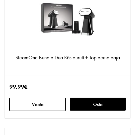
SteamOne Bundle Duo Käsiauruti + Topieemaldaja
99.99€
Vaata
Osta