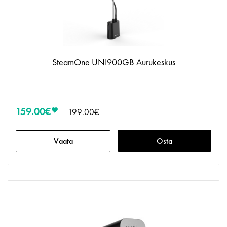
SteamOne UNI900GB Aurukeskus
159.00€
199.00€
Vaata
Osta