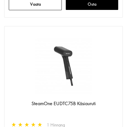
Vaata
Osta
SteamOne EUDTC75B Käsiauruti
1 Hinnang