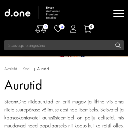
0
0
0
Avaleht
Kodu
Aurutid
Aurutid
SteamOne riideaurutad on eriti mugav ja lihtne viis oma
riiete suurepärase välimuse eest hoolitsemiseks. Seisvatel ja
kaasaskantavatel aurusüsteemidel on palju eeliseid, mis
muudavad need populaarseks nii kodus kui ka reisil olles.