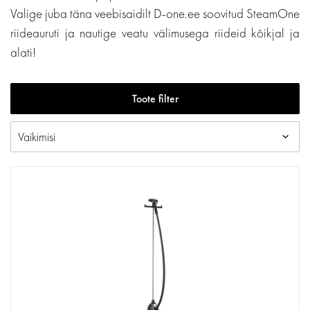
Valige juba täna veebisaidilt D-one.ee soovitud SteamOne
riideauruti ja nautige veatu välimusega riideid kõikjal ja
alati!
Toote filter