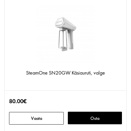
SteamOne SN20GW Käsiauruti, valge
80.00€
Vaata
Osta