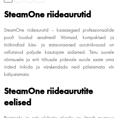
SteamOne riideaurutid
SteamOne riideaurutid – kaasaegsed professionaalide
poolt loodud seadmed! Võimsad, kompaktsed ja
töökindlad käsi- ja statsionaarsed aurutriikrauad on
vallutanud paljude kasutajate südamed. Tänu suurele
võimsusele ja eriti tõhusale pidevale aurule saate oma
riideid triikida ja värskendada neid põletamata või
kahjustamata.
SteamOne riideaurutite
eelised
Peamiseks ja eriti oluliseks plussiks on ilmselt mugavus