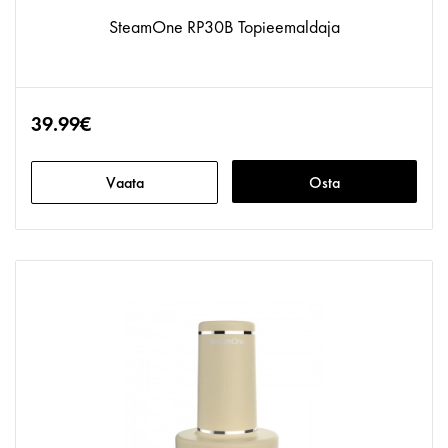
SteamOne RP30B Topieemaldaja
39.99€
Vaata
Osta