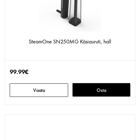
SteamOne SN250MG Käsiauruti, hall
99.99€
Vaata
Osta