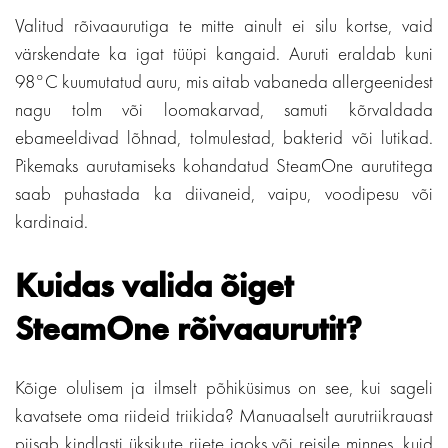
Valitud rõivaaurutiga te mitte ainult ei silu kortse, vaid
värskendate ka igat tüüpi kangaid. Auruti eraldab kuni
98°C kuumutatud auru, mis aitab vabaneda allergeenidest
nagu tolm või loomakarvad, samuti kõrvaldada
ebameeldivad lõhnad, tolmulestad, bakterid või lutikad.
Pikemaks aurutamiseks kohandatud SteamOne aurutitega
saab puhastada ka diivaneid, vaipu, voodipesu või
kardinaid.
Kuidas valida õiget
SteamOne rõivaaurutit?
Kõige olulisem ja ilmselt põhiküsimus on see, kui sageli
kavatsete oma riideid triikida? Manuaalselt aurutriikrauast
piisab kindlasti üksikute riiete jaoks või reisile minnes, kuid