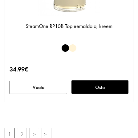
SteamOne RP10B Topieemaldaja, kreem
34.99€
Vaata
Osta
1
2
>
>|