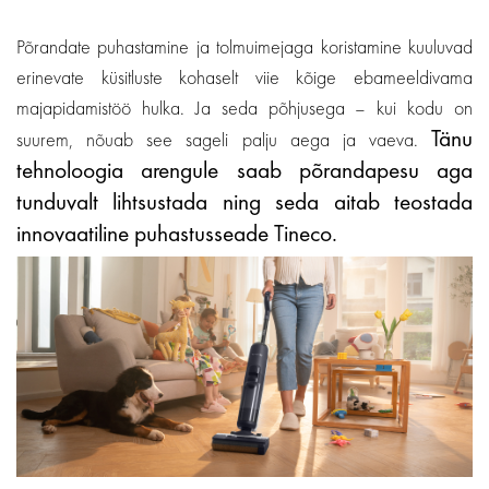
Põrandate puhastamine ja tolmuimejaga koristamine kuuluvad
erinevate küsitluste kohaselt viie kõige ebameeldivama
majapidamistöö hulka. Ja seda põhjusega – kui kodu on
Tänu
suurem, nõuab see sageli palju aega ja vaeva.
tehnoloogia arengule saab põrandapesu aga
tunduvalt lihtsustada ning seda aitab teostada
innovaatiline puhastusseade Tineco.