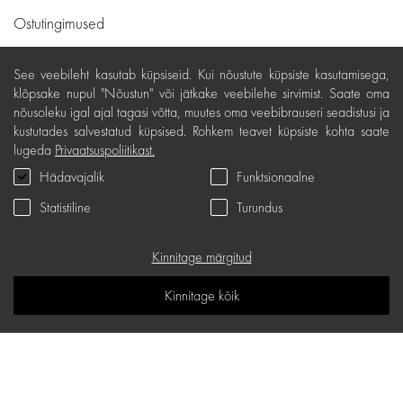
Ostutingimused
Kohaletoimetamine ja maksed
See veebileht kasutab küpsiseid. Kui nõustute küpsiste kasutamisega,
Tasuta tagastamine
klõpsake nupul "Nõustun" või jätkake veebilehe sirvimist. Saate oma
nõusoleku igal ajal tagasi võtta, muutes oma veebibrauseri seadistusi ja
Kauba kvaliteedigarantii
kustutades salvestatud küpsised. Rohkem teavet küpsiste kohta saate
lugeda
Privaatsuspoliitikast.
Kinkekaardi tingimused
Hädavajalik
Funktsionaalne
Teenindus
Statistiline
Turundus
Privaatsuspoliitika
Kinkekaart
Kinnitage märgitud
K.K.K
Kinnitage kõik
Teadmiste ruum
Sisukaart
d.one salongide aadressid