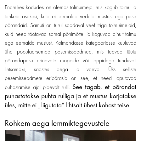
Enamikes kodudes on olemas tolmuimeja, mis kogub tolmu ja
tahkeid osakesi, kuid ei eemalda vedelat mustust ega pese
põrandaid. Samuti on turul saadaval veefiltriga tolmuimejaid,
kuid need töötavad samal põhimõttel ja koguvad ainult tolmu
ega eemalda mustust. Kolmandasse kategooriasse kuuluvad
üha populaarsemad pesemisseadmed, mis teevad tüütu
põrandapesu erinevate moppide või lappidega tunduvalt
lihtsamaks, säästes aega ja vaeva. Üks selliste
pesemisseadmete eripärasid on see, et need loputavad
See tagab, et põrandat
puhastamise ajal pidevalt rulli.
puhastatakse puhta rulliga ja et mustus korjatakse
üles, mitte ei „liigutata“ lihtsalt ühest kohast teise.
Rohkem aega lemmiktegevustele