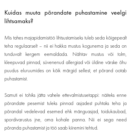
Kuidas muuta põrandate puhastamine veelgi
lihtsamaks?
Mis tahes majapidamistöö lihtsustamiseks tuleb seda kõigepealt
teha regulaarselt – nii ei hakka mustus kogunema ja seda on
tunduvalt kergem eemaldada. Nähtav mustus või tolm,
kleepuvad pinnad, süvenenud allergiad või üldine värske õhu
puudus eluruumides on kõik märgid sellest, et põrand ootab
puhastamist.
Samuti ei tohiks jätta vahele ettevalmistusetappi: näiteks enne
põrandate pesemist tuleks pinnad asjadest puhtaks teha ja
põrandal vedelevad esemed ehk mänguasjad, toidukaubad,
spordivarustus jne, oma kohale panna. Nii ei sega need
põranda puhastamist ja töö saab kiiremini tehtud.