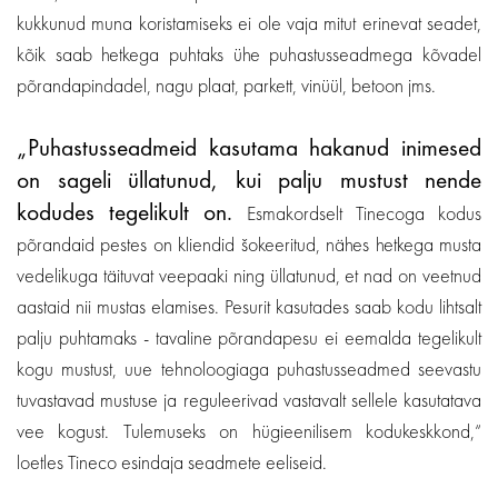
kukkunud muna koristamiseks ei ole vaja mitut erinevat seadet,
kõik saab hetkega puhtaks ühe puhastusseadmega kõvadel
põrandapindadel, nagu plaat, parkett, vinüül, betoon jms.
„Puhastusseadmeid kasutama hakanud inimesed
on sageli üllatunud, kui palju mustust nende
kodudes tegelikult on.
Esmakordselt Tinecoga kodus
põrandaid pestes on kliendid šokeeritud, nähes hetkega musta
vedelikuga täituvat veepaaki ning üllatunud, et nad on veetnud
aastaid nii mustas elamises. Pesurit kasutades saab kodu lihtsalt
palju puhtamaks - tavaline põrandapesu ei eemalda tegelikult
kogu mustust, uue tehnoloogiaga puhastusseadmed seevastu
tuvastavad mustuse ja reguleerivad vastavalt sellele kasutatava
vee kogust. Tulemuseks on hügieenilisem kodukeskkond,“
loetles Tineco esindaja seadmete eeliseid.