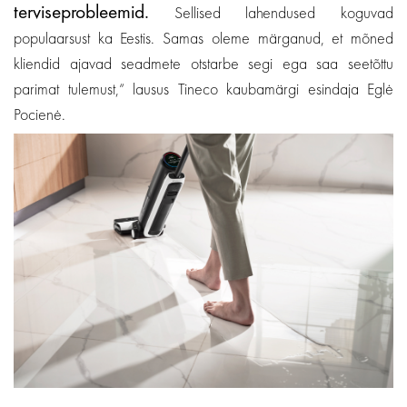
terviseprobleemid.
Sellised lahendused koguvad
populaarsust ka Eestis. Samas oleme märganud, et mõned
kliendid ajavad seadmete otstarbe segi ega saa seetõttu
parimat tulemust,“ lausus Tineco kaubamärgi esindaja Eglė
Pocienė.