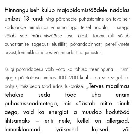
Hinnanguliselt kulub majapidamistöödele nädalas
umbes 13 tundi
ning põrandate puhastamine on tavaliselt
kodutööde nimekirjas vähemalt igal teisel nädalal – seega
võtab see märkimisväärse osa ajast. Loomulikult sõltub
puhastamise sagedus elustiilist, põrandapinnast, pereliikmete
arvust, lemmikloomadest või muudest harjumustest.
Kuigi põrandapesu võib võtta ka tõhusa treeninguna – tunni
ajaga põletatakse umbes 100–200 kcal – on see sageli ka
„Terves maailmas
põhjus, miks seda tööd edasi lükatakse.
tehakse seda tööd üha enam
puhastusseadmetega, mis säästab mitte ainult
aega, vaid ka energiat ja muudab kodutööd
lihtsamaks – eriti neile, kellel on allergiad,
lemmikloomad, väikesed lapsed või