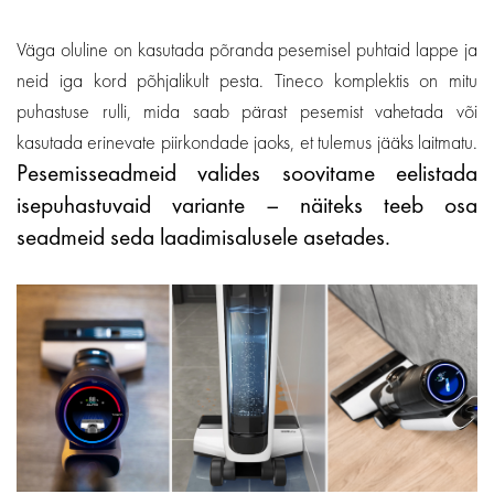
Väga oluline on kasutada põranda pesemisel puhtaid lappe ja
neid iga kord põhjalikult pesta. Tineco komplektis on mitu
puhastuse rulli, mida saab pärast pesemist vahetada või
kasutada erinevate piirkondade jaoks, et tulemus jääks laitmatu.
Pesemisseadmeid valides soovitame eelistada
isepuhastuvaid variante – näiteks teeb osa
seadmeid seda laadimisalusele asetades.