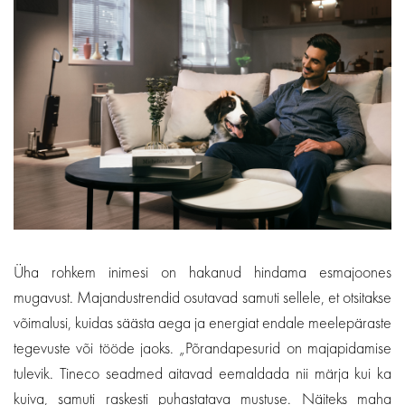
Üha rohkem inimesi on hakanud hindama esmajoones
mugavust. Majandustrendid osutavad samuti sellele, et otsitakse
võimalusi, kuidas säästa aega ja energiat endale meelepäraste
tegevuste või tööde jaoks. „Põrandapesurid on majapidamise
tulevik. Tineco seadmed aitavad eemaldada nii märja kui ka
kuiva, samuti raskesti puhastatava mustuse. Näiteks maha