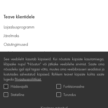
Teave klientidele
Lojaalsusprogramm
Järelmaks
Ostutingimused
Kohaletoimetamine ja maksed
See veebileht kasutab küpsiseid. Kui nõustute küpsiste kasutamisega,
Tasuta tagastamine
klõpsake nupul "Nõustun" või jätkake veebilehe sirvimist. Saate oma
nõusoleku igal ajal tagasi võtta, muutes oma veebibrauseri seadistusi ja
Kauba kvaliteedigarantii
kustutades salvestatud küpsised. Rohkem teavet küpsiste kohta saate
Kinkekaardi tingimused
lugeda
Privaatsuspoliitikast.
Hädavajalik
Funktsionaalne
Teenindus
Statistiline
Turundus
Privaatsuspoliitika
Kinkekaart
Kinnitage märgitud