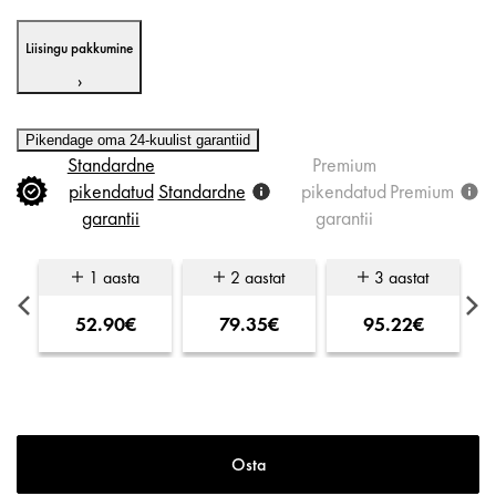
Liisingu pakkumine
›
Pikendage oma 24-kuulist garantiid
Standardne
Premium
pikendatud
Standardne
pikendatud
Premium
garantii
garantii
1 aasta
2 aastat
3 aastat
52.90€
79.35€
95.22€