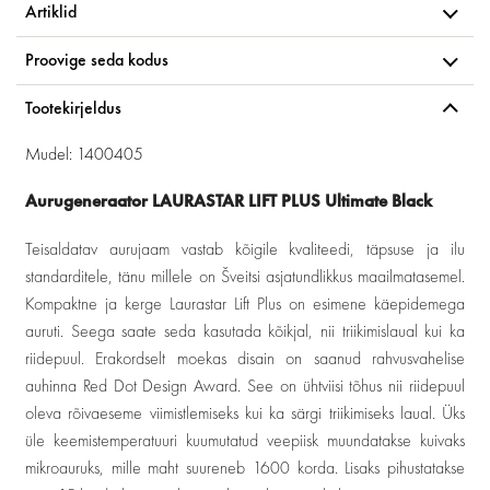
Artiklid
Proovige seda kodus
Tootekirjeldus
Mudel: 1400405
Aurugeneraator LAURASTAR LIFT PLUS Ultimate Black
Teisaldatav aurujaam vastab kõigile kvaliteedi, täpsuse ja ilu
standarditele, tänu millele on Šveitsi asjatundlikkus maailmatasemel.
Kompaktne ja kerge Laurastar Lift Plus on esimene käepidemega
auruti. Seega saate seda kasutada kõikjal, nii triikimislaual kui ka
riidepuul. Erakordselt moekas disain on saanud rahvusvahelise
auhinna Red Dot Design Award. See on ühtviisi tõhus nii riidepuul
oleva rõivaeseme viimistlemiseks kui ka särgi triikimiseks laual. Üks
üle keemistemperatuuri kuumutatud veepiisk muundatakse kuivaks
mikroauruks, mille maht suureneb 1600 korda. Lisaks pihustatakse