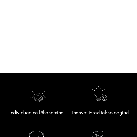
Individuaalne lähenemine
Innovatiivsed tehnoloogiad