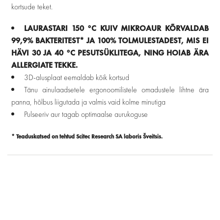
kortsude teket.
LAURASTARI 150 °C KUIV MIKROAUR KÕRVALDAB
99,9%
BAKTERITEST*
JA 100% TOLMULESTADEST
, MIS EI
HÄVI 30 JA 40 °C PESUTSÜKLITEGA, NING HOIAB ÄRA
ALLERGIATE TEKKE.
3D-alusplaat eemaldab kõik kortsud
Tänu ainulaadsetele ergonoomilistele omadustele lihtne ära
panna, hõlbus liigutada ja valmis vaid kolme minutiga
Pulseeriv aur tagab optimaalse aurukoguse
* Teaduskatsed on tehtud Scitec Research SA laboris Šveitsis.