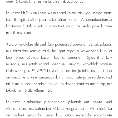
auru 15 korda kiiremini kui tavalise triikraua puhul.
Laurastar Lift Plus on kasutusvalmis vaid kolme minutiga, seega saate
kaunilt triigitud särki juba hetke pärast kanda. Automaatpeatamise
funktsioon lülitab auruti automaatselt välja, kui seda pole kümme
minutit kasutatud.
Auru pihustatakse ühtlaselt läbi patenditud Laurastari 3D-alusplaadi,
mis kõrvaldab kortsud vaid ühe liigutusega ja värskendab kiud, et
teie rõivad püsiksid kauem kaunid. Laurastari hügieeniline kuiv
mikroaur, mis jätab rõivad ideaalselt kuivaks, kõrvaldab tavalise
triikimise käigus 99,999% bakteritest, seentest ja tolmulestadest. See
on ideaalne ja keskkonnasäästlik viis hoida laste ja beebide rõivad
täiuslikult puhtad. Seadmel on ka uus sisseehitatud vaikne pump, mis
tekitab kuni 5 dB vähem müra.
Laurastari ainulaadne profialusplaat pihustab eriti peent, kuid
võimsat auru, mis kohandub kõikide kangastega ja võimaldab ka
vertikaalselt aurutada. Ümar kuju aitab ennetada soovimatute