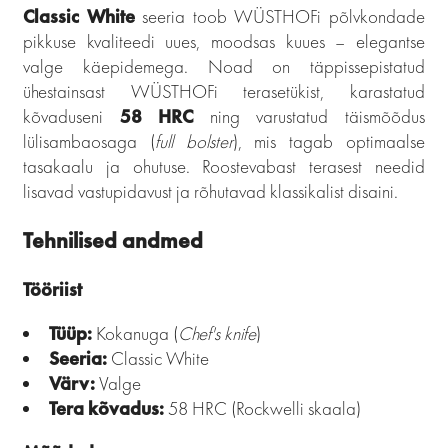
Classic White
seeria toob WÜSTHOFi põlvkondade
pikkuse kvaliteedi uues, moodsas kuues – elegantse
valge käepidemega. Noad on täppissepistatud
ühestainsast WÜSTHOFi terasetükist, karastatud
kõvaduseni
58 HRC
ning varustatud täismõõdus
lülisambaosaga (
full bolster
), mis tagab optimaalse
tasakaalu ja ohutuse. Roostevabast terasest needid
lisavad vastupidavust ja rõhutavad klassikalist disaini.
Tehnilised andmed
Tööriist
Tüüp:
Kokanuga (
Chef's knife
)
Seeria:
Classic White
Värv:
Valge
Tera kõvadus:
58 HRC (Rockwelli skaala)