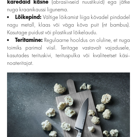
karedaid käsne
(abrasiivseid nuustikuid) ega jätke
nuga kraanikaussi ligunema.
Lõikepind:
Vältige lõikamist liiga kõvadel pindadel
nagu metall, klaas või väga kõva puit (nt bambus).
Kasutage puidust või plastikust lõikelaudu.
Teritamine:
Regulaarne hooldus on oluline, et nuga
toimiks parimal viisil. Teritage vastavalt vajadusele,
kasutades terituskivi, terituspulka või kvaliteetset käsi-
noateritajat.