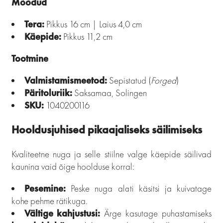
Mõõdud
Tera:
Pikkus 16 cm | Laius 4,0 cm
Käepide:
Pikkus 11,2 cm
Tootmine
Valmistamismeetod:
Sepistatud (
Forged
)
Päritoluriik:
Saksamaa, Solingen
SKU:
1040200116
Hooldusjuhised pikaajaliseks säilimiseks
Kvaliteetne nuga ja selle stiilne valge käepide säilivad
kaunina vaid õige hoolduse korral:
Pesemine:
Peske nuga alati käsitsi ja kuivatage
kohe pehme rätikuga.
Vältige kahjustusi:
Ärge kasutage puhastamiseks