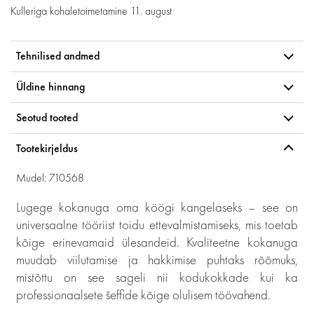
Kulleriga kohaletoimetamine
11. august
Tehnilised andmed
Üldine hinnang
Seotud tooted
Tootekirjeldus
Mudel: 710568
Lugege kokanuga oma köögi kangelaseks – see on
universaalne tööriist toidu ettevalmistamiseks, mis toetab
kõige erinevamaid ülesandeid. Kvaliteetne kokanuga
muudab viilutamise ja hakkimise puhtaks rõõmuks,
mistõttu on see sageli nii kodukokkade kui ka
professionaalsete šeffide kõige olulisem töövahend.