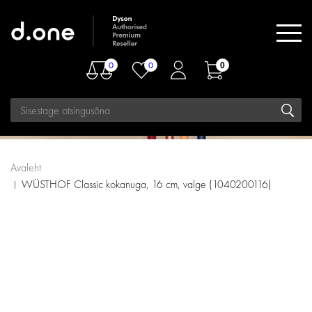
0
0
0
Avaleht
WÜSTHOF Classic kokanuga, 16 cm, valge (1040200116)