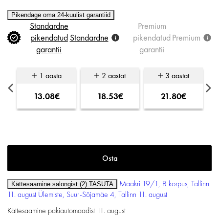
Pikendage oma 24-kuulist garantiid
Standardne
Premium
pikendatud
Standardne
pikendatud
Premium
garantii
garantii
1 aasta
2 aastat
3 aastat
13.08€
18.53€
21.80€
Maakri 19/1, B korpus, Tallinn
Kättesaamine salongist (2)
TASUTA
11. august
Ülemiste, Suur-Sõjamäe 4, Tallinn
11. august
Kättesaamine pakiautomaadist
11. august