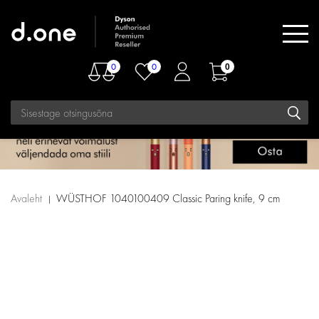
0
0
0
Avaleht
WÜSTHOF 1040100409 Classic Paring knife, 9 cm