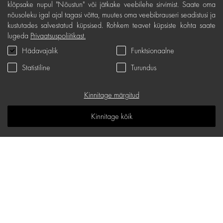
Kohaletoimetamine ja maksed
klõpsake nupul "Nõustun" või jätkake veebilehe sirvimist. Saate oma
nõusoleku igal ajal tagasi võtta, muutes oma veebibrauseri seadistusi ja
Tasuta tagastamine
kustutades salvestatud küpsised. Rohkem teavet küpsiste kohta saate
lugeda
Privaatsuspoliitikast.
Kauba kvaliteedigarantii
Hädavajalik
Funktsionaalne
Kinkekaardi tingimused
Statistiline
Turundus
Teenindus
Privaatsuspoliitika
Kinnitage märgitud
Kinkekaart
Kinnitage kõik
K.K.K
Teadmiste ruum
Sisukaart
d.one salongide aadressid
Maakri 19/1, B korpus, Tallinn