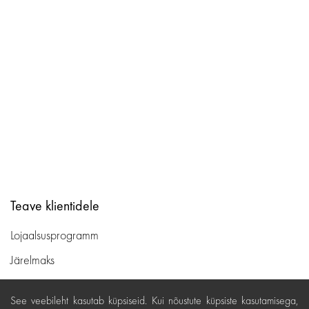
Teave klientidele
Lojaalsusprogramm
Järelmaks
Ostutingimused
See veebileht kasutab küpsiseid. Kui nõustute küpsiste kasutamisega,