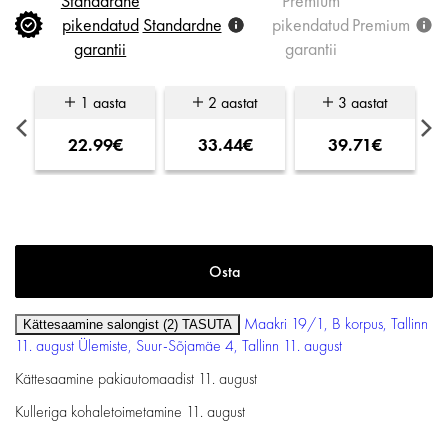
Standardne
Premium
pikendatud
Standardne
pikendatud
Premium
garantii
garantii
1 aasta
2 aastat
3 aastat
22.99€
33.44€
39.71€
Maakri 19/1, B korpus, Tallinn
Kättesaamine salongist (2)
TASUTA
11. august
Ülemiste, Suur-Sõjamäe 4, Tallinn
11. august
Kättesaamine pakiautomaadist
11. august
Kulleriga kohaletoimetamine
11. august