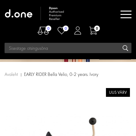
0
0
0
Avaleht
EARLY RIDER Bella Velio, 0-2 years. Ivory
UUS VÄRV