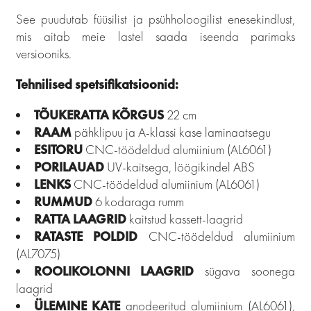
See puudutab füüsilist ja psühholoogilist enesekindlust,
mis aitab meie lastel saada iseenda parimaks
versiooniks.
Tehnilised spetsifikatsioonid:
TÕUKERATTA KÕRGUS
22 cm
RAAM
pähklipuu ja A-klassi kase laminaatsegu
ESITORU
CNC-töödeldud alumiinium (AL6061)
PORILAUAD
UV-kaitsega, löögikindel ABS
LENKS
CNC-töödeldud alumiinium (AL6061)
RUMMUD
6 kodaraga rumm
RATTA LAAGRID
kaitstud kassett-laagrid
RATASTE POLDID
CNC-töödeldud alumiinium
(AL7075)
ROOLIKOLONNI LAAGRID
sügava soonega
laagrid
ÜLEMINE KATE
anodeeritud alumiinium (AL6061),