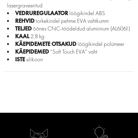
lasergraveeritud
VEDRUREGULAATOR
löögikindel ABS
REHVID
torkekindel pehme EVA vahtkumm
TELJED
õõnes CNC-töödeldud alumiinium (AL6061)
KAAL
2,8 kg
KÄEPIDEMETE OTSAKUD
löögikindel polümeer
KÄEPIDEMED
“Soft Touch EVA” vaht
ISTE
silikoon