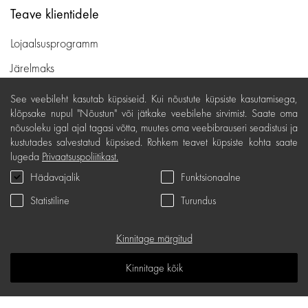
Teave klientidele
Lojaalsusprogramm
Järelmaks
Ostutingimused
See veebileht kasutab küpsiseid. Kui nõustute küpsiste kasutamisega,
klõpsake nupul "Nõustun" või jätkake veebilehe sirvimist. Saate oma
Kohaletoimetamine ja maksed
nõusoleku igal ajal tagasi võtta, muutes oma veebibrauseri seadistusi ja
Tasuta tagastamine
kustutades salvestatud küpsised. Rohkem teavet küpsiste kohta saate
lugeda
Privaatsuspoliitikast.
Kauba kvaliteedigarantii
Hädavajalik
Funktsionaalne
Kinkekaardi tingimused
Statistiline
Turundus
Teenindus
Kinnitage märgitud
Privaatsuspoliitika
Kinkekaart
Kinnitage kõik
K.K.K