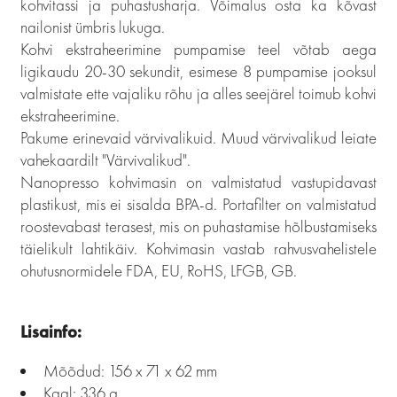
kohvitassi ja puhastusharja. Võimalus osta ka kõvast
nailonist ümbris lukuga.
Kohvi ekstraheerimine pumpamise teel võtab aega
ligikaudu 20-30 sekundit, esimese 8 pumpamise jooksul
valmistate ette vajaliku rõhu ja alles seejärel toimub kohvi
ekstraheerimine.
Pakume erinevaid värvivalikuid. Muud värvivalikud leiate
vahekaardilt "Värvivalikud".
Nanopresso kohvimasin on valmistatud vastupidavast
plastikust, mis ei sisalda BPA-d. Portafilter on valmistatud
roostevabast terasest, mis on puhastamise hõlbustamiseks
täielikult lahtikäiv. Kohvimasin vastab rahvusvahelistele
ohutusnormidele FDA, EU, RoHS, LFGB, GB.
Lisainfo:
Mõõdud: 156 x 71 x 62 mm
Kaal: 336 g,