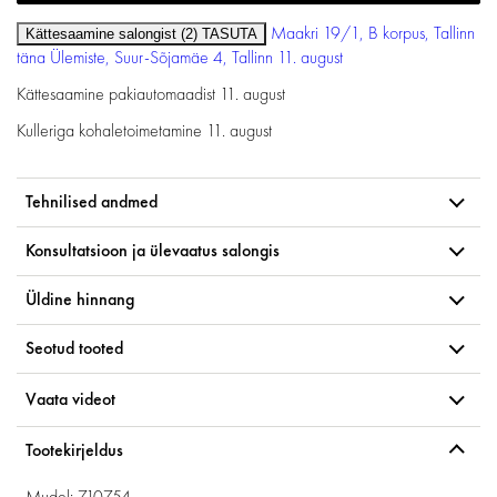
Maakri 19/1, B korpus, Tallinn
Kättesaamine salongist (2)
TASUTA
täna
Ülemiste, Suur-Sõjamäe 4, Tallinn
11. august
Kättesaamine pakiautomaadist
11. august
Kulleriga kohaletoimetamine
11. august
Tehnilised andmed
Konsultatsioon ja ülevaatus salongis
Üldine hinnang
Seotud tooted
Vaata videot
Tootekirjeldus
Mudel: 710754