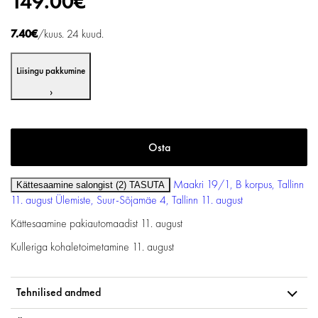
149.00€
7.40€
/kuus. 24 kuud.
Liisingu pakkumine
›
Maakri 19/1, B korpus, Tallinn
Kättesaamine salongist (2)
TASUTA
11. august
Ülemiste, Suur-Sõjamäe 4, Tallinn
11. august
Kättesaamine pakiautomaadist
11. august
Kulleriga kohaletoimetamine
11. august
Tehnilised andmed