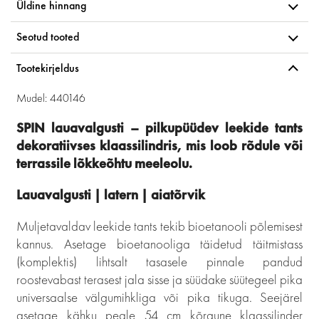
Üldine hinnang
Seotud tooted
Tootekirjeldus
Mudel: 440146
SPIN lauavalgusti – pilkupüüdev leekide tants
dekoratiivses klaassilindris, mis loob rõdule või
terrassile lõkkeõhtu meeleolu.
Lauavalgusti | latern | aiatõrvik
Muljetavaldav leekide tants tekib bioetanooli põlemisest
kannus. Asetage bioetanooliga täidetud täitmistass
(komplektis) lihtsalt tasasele pinnale pandud
roostevabast terasest jala sisse ja süüdake süütegeel pika
universaalse välgumihkliga või pika tikuga. Seejärel
asetage kähku peale 54 cm kõrgune klaassilinder