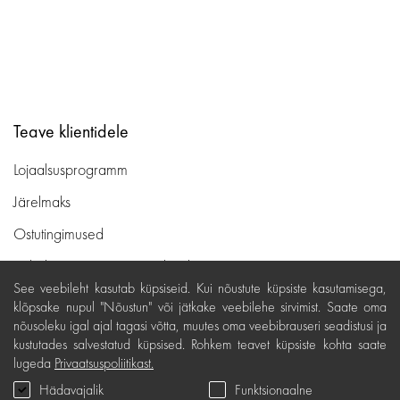
Teave klientidele
Lojaalsusprogramm
Järelmaks
Ostutingimused
Kohaletoimetamine ja maksed
See veebileht kasutab küpsiseid. Kui nõustute küpsiste kasutamisega,
Tasuta tagastamine
klõpsake nupul "Nõustun" või jätkake veebilehe sirvimist. Saate oma
nõusoleku igal ajal tagasi võtta, muutes oma veebibrauseri seadistusi ja
Kauba kvaliteedigarantii
kustutades salvestatud küpsised. Rohkem teavet küpsiste kohta saate
Kinkekaardi tingimused
lugeda
Privaatsuspoliitikast.
Hädavajalik
Funktsionaalne
Teenindus