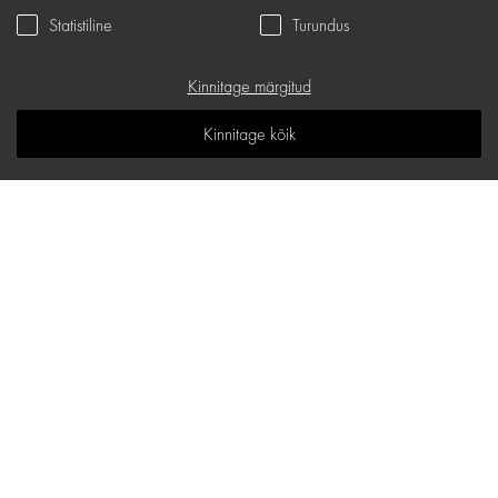
Statistiline
Turundus
Privaatsuspoliitika
Kinkekaart
Kinnitage märgitud
K.K.K
Kinnitage kõik
Teadmiste ruum
Sisukaart
d.one salongide aadressid
Maakri 19/1, B korpus, Tallinn
E-mail:
hello@d-one.ee
Telefon:
+372 621 0100
E - R: 9:30 - 18:00
L - P: Suletud
Ülemiste, Suur-Sõjamäe 4, Tallinn