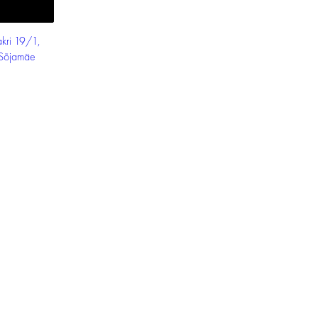
kri 19/1,
-Sõjamäe