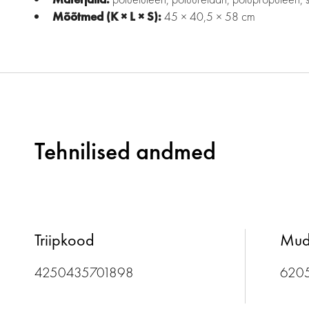
Mõõtmed (K × L × S):
45 × 40,5 × 58 cm
Tehnilised andmed
Triipkood
Mud
4250435701898
620