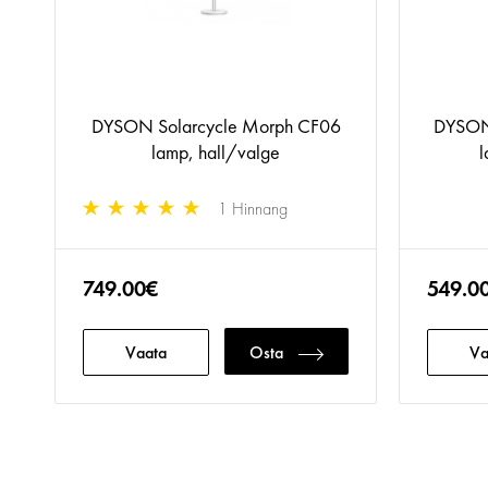
DYSON Solarcycle Morph CF06
DYSON
lamp, hall/valge
l
1 Hinnang
749.00€
549.0
Vaata
Osta
Va