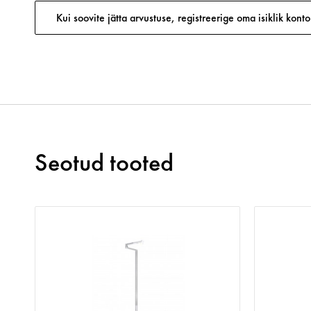
Kui soovite jätta arvustuse, registreerige oma isiklik konto
Seotud tooted
s