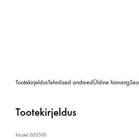
Tootekirjeldus
Tehnilised andmed
Üldine hinnang
Seo
Tootekirjeldus
Mudel: 620506