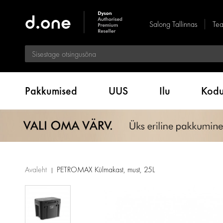
Salong Tallinnas
Tea
Pakkumised
UUS
Ilu
Kod
Avaleht
PETROMAX Külmakast, must, 25L