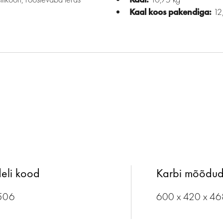
Kaal koos pakendiga:
12
eli kood
Karbi mõõdu
506
600 x 420 x 4