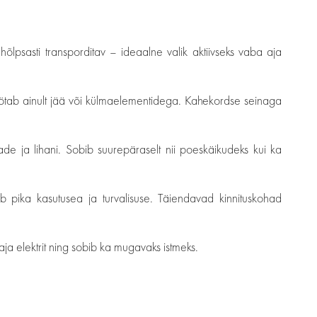
õlpsasti transporditav – ideaalne valik aktiivseks vaba aja
 töötab ainult jää või külmaelementidega. Kahekordse seinaga
ade ja lihani. Sobib suurepäraselt nii poeskäikudeks kui ka
b pika kasutusea ja turvalisuse. Täiendavad kinnituskohad
vaja elektrit ning sobib ka mugavaks istmeks.