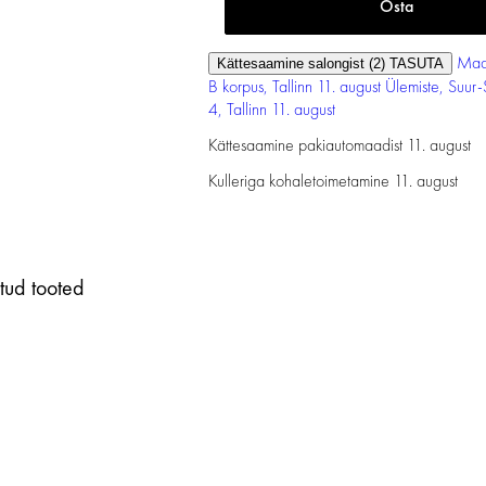
Maa
Kättesaamine salongist (2)
TASUTA
B korpus, Tallinn
11. august
Ülemiste, Suur
4, Tallinn
11. august
Kättesaamine pakiautomaadist
11. august
Kulleriga kohaletoimetamine
11. august
tud tooted