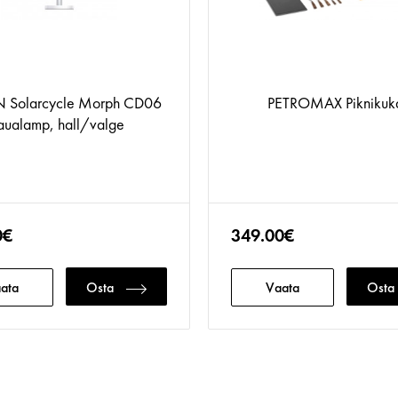
 Solarcycle Morph CD06
PETROMAX Piknikuka
aualamp, hall/valge
0€
349.00€
ata
Osta
Vaata
Osta