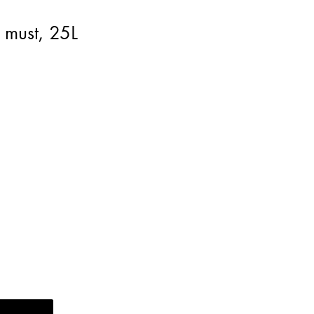
 must,
25L