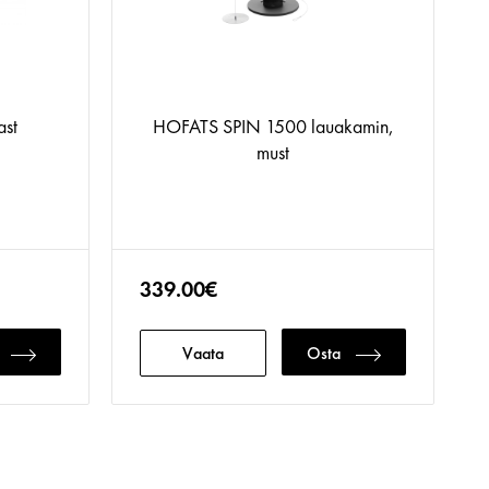
st
HOFATS SPIN 1500 lauakamin,
must
339.00€
Vaata
Osta