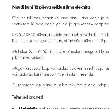
Naudi kuni 12 päeva seiklust ilma elektrita
Olgu sa telkimas, paadis või oma aias – sinu joogid ja toi
veetmiseks. Külmad joogid igal ajal ja igas kohas – komprom
KX25 / KX50 külmakast sobib ideaalselt nii väliseiklusteks 
isoleeritud konstruktsioon tagab, et jää püsib külm kuni 12 pä
Mahukas 25- või 50-liitrine sisu võimaldab mugavalt hoiust
pikemateks reisideks.
Mugav äravooluklapp võimaldab sulavee lihtsalt välja las
võimaldavad kasti transportimisel kindlalt fikseerida.
Suurepärane valik piknikuks, telkimiseks, festivalidele, kalapü
Tehnilised andmed
Materjalid:
polüetüleen, polüuretaan, polüpropüleen, s