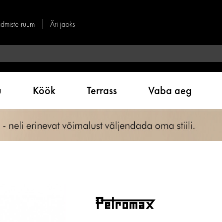
dmiste ruum
Äri jaoks
u
Köök
Terrass
Vaba aeg