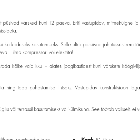
t püsivad värsked kuni 12 päeva. Eriti vastupidav, mitmekülgne ja h
issideta.
kui ka koduseks kasutamiseks. Selle ultra-passiivne jahutussüsteem
eva – ilma kompressori või elektrita!
ada kõike vajalikku – alates joogikastidest kuni värskete köögivilj
ta ning teeb puhastamise lihtsaks. Vastupidav konstruktsioon taga
ügiks või terrassil kasutamiseks välikülmikuna. See töötab vaikselt, ei 
ilikoon, roostevaba teras
Kaal:
10,75 kg