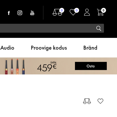
0
0
0
Audio
Proovige kodus
Bränd