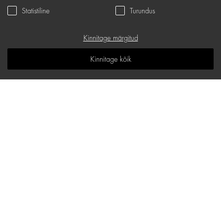
Statistiline
Turundus
Privaatsuspoliitika
Kinkekaart
Kinnitage märgitud
K.K.K
Kinnitage kõik
Teadmiste ruum
Sisukaart
d.one salongide aadressid
Maakri 19/1, B korpus, Tallinn
E-mail:
hello@d-one.ee
Telefon:
+372 621 0100
E - R: 9:30 - 18:00
L - P: Suletud
Ülemiste, Suur-Sõjamäe 4, Tallinn