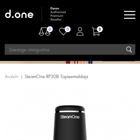
0
0
0
Avaleht
SteamOne RP30B Topieemaldaja