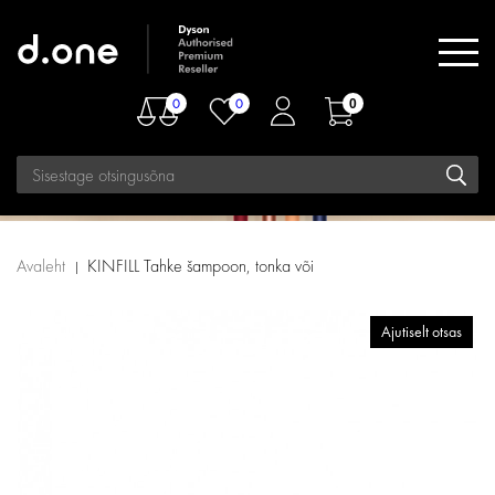
0
0
0
Avaleht
KINFILL Tahke šampoon, tonka või
Ajutiselt otsas