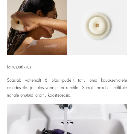
Jätkusuutlikkus
Säästab vähemalt 6 plastikpudelit tänu oma kauakestvatele
omadustele ja plastivabale pakendile. Samuti pakub tundlikule
nahale ohutuid ja õrnu koostisosasid.