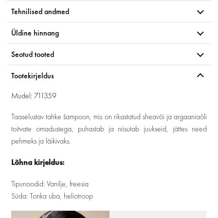
Tehnilised andmed
Üldine hinnang
Seotud tooted
Tootekirjeldus
Mudel: 711359
Taaselustav tahke šampoon, mis on rikastatud sheavõi ja argaaniaõli
toitvate omadustega, puhastab ja niisutab juukseid, jättes need
pehmeks ja läikivaks.
Lõhna kirjeldus:
Tipunoodid: Vanilje, freesia
Süda: Tonka uba, heliotroop