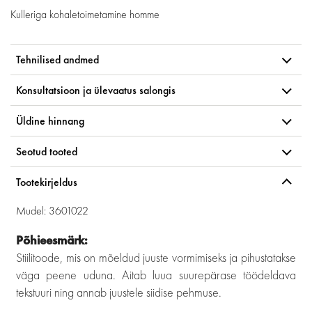
Kulleriga kohaletoimetamine
homme
Tehnilised andmed
Konsultatsioon ja ülevaatus salongis
Üldine hinnang
Seotud tooted
Tootekirjeldus
Mudel: 3601022
Põhieesmärk:
Stiilitoode, mis on mõeldud juuste vormimiseks ja pihustatakse
väga peene uduna. Aitab luua suurepärase töödeldava
tekstuuri ning annab juustele siidise pehmuse.