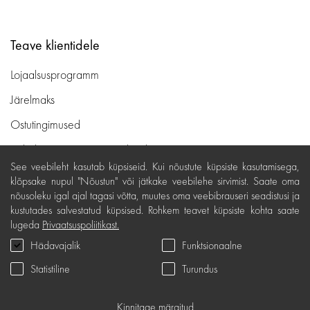
Teave klientidele
Lojaalsusprogramm
Järelmaks
Ostutingimused
Kohaletoimetamine ja maksed
See veebileht kasutab küpsiseid. Kui nõustute küpsiste kasutamisega,
Tasuta tagastamine
klõpsake nupul "Nõustun" või jätkake veebilehe sirvimist. Saate oma
nõusoleku igal ajal tagasi võtta, muutes oma veebibrauseri seadistusi ja
Kauba kvaliteedigarantii
kustutades salvestatud küpsised. Rohkem teavet küpsiste kohta saate
Kinkekaardi tingimused
lugeda
Privaatsuspoliitikast.
Hädavajalik
Funktsionaalne
Teenindus
Statistiline
Turundus
Privaatsuspoliitika
Kinkekaart
Kinnitage märgitud