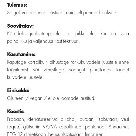
Tulemus:
Selgelt väljendunud tekstuur ja siidiselt pehmed juuksed.
Soovitatav:
Kõikidele juuksetüüpidele ja -pikkustele, kui on vaja
paindlikku ja väljendusrikast tekstuuri.
Kasutamine:
Raputage korralikult, pihustage rätikukuivadele juustele enne
föönitamist või viimistlege soengut pihustades toodet
kuivadele juustele.
Ei sisalda:
Gluteeni / vegan / ei ole loomadel testitud.
Koostis:
Propaan, denatureeritud alkohol, butaan, isobutaan, vesi
(aqua), glütseriin, VP/VA kopolümeer, pantenool, lõhnaaine,
PEG-12 dimetikoon, bensüülsalitsülaat, limoneen.