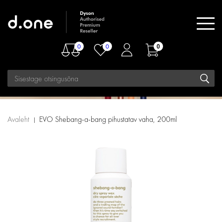
0
0
0
Avaleht
EVO Shebang-a-bang pihustatav vaha, 200ml