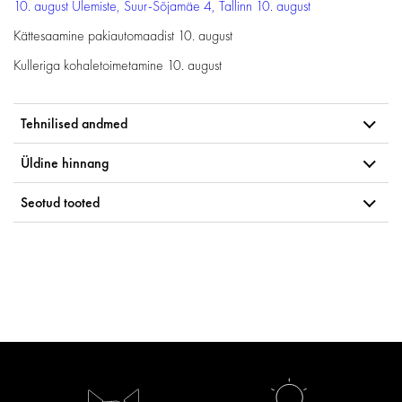
10. august
Ülemiste, Suur-Sõjamäe 4, Tallinn
10. august
Kättesaamine pakiautomaadist
10. august
Kulleriga kohaletoimetamine
10. august
Tehnilised andmed
Üldine hinnang
Seotud tooted