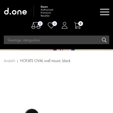
0
0
0
Avaleht
HOFATS OVAL wall mount, black