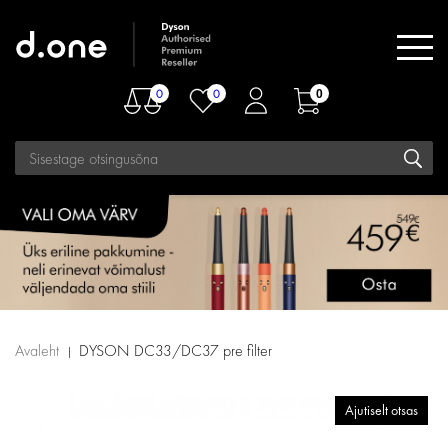
0
0
0
Avaleht
DYSON DC33/DC37 pre filter
Ajutiselt otsas