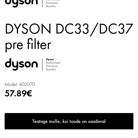
DYSON DC33/DC37
pre filter
Mudel: 402070
57.89€
Teatage mulle, kui toode on saadaval