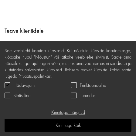
Teave klientidele
Lojaalsusprogramm
See veebileht kasutab küpsiseid. Kui nõustute küpsiste kasutamisega,
Järelmaks
klõpsake nupul "Nõustun" või jätkake veebilehe sirvimist. Saate oma
nõusoleku igal ajal tagasi võtta, muutes oma veebibrauseri seadistusi ja
Ostutingimused
kustutades salvestatud küpsised. Rohkem teavet küpsiste kohta saate
lugeda
Privaatsuspoliitikast.
Kohaletoimetamine ja maksed
Hädavajalik
Funktsionaalne
Tasuta tagastamine
Statistiline
Turundus
Kauba kvaliteedigarantii
Kinkekaardi tingimused
Kinnitage märgitud
Teenindus
Kinnitage kõik
Privaatsuspoliitika