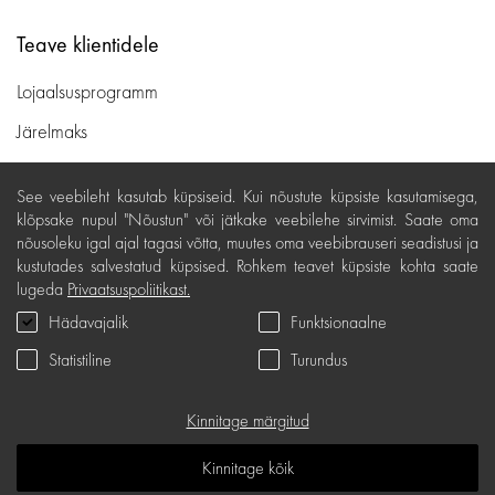
Teave klientidele
Lojaalsusprogramm
Järelmaks
Ostutingimused
See veebileht kasutab küpsiseid. Kui nõustute küpsiste kasutamisega,
Kohaletoimetamine ja maksed
klõpsake nupul "Nõustun" või jätkake veebilehe sirvimist. Saate oma
nõusoleku igal ajal tagasi võtta, muutes oma veebibrauseri seadistusi ja
Tasuta tagastamine
kustutades salvestatud küpsised. Rohkem teavet küpsiste kohta saate
lugeda
Privaatsuspoliitikast.
Kauba kvaliteedigarantii
Hädavajalik
Funktsionaalne
Kinkekaardi tingimused
Statistiline
Turundus
Teenindus
Privaatsuspoliitika
Kinnitage märgitud
Kinkekaart
Kinnitage kõik
K.K.K