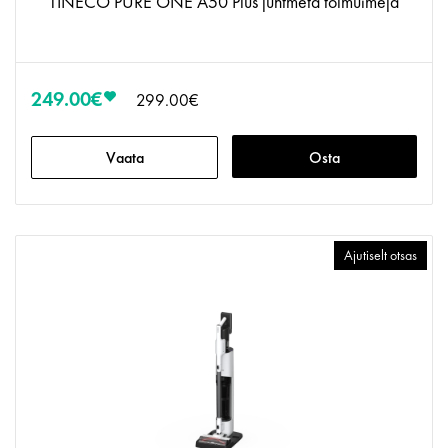
TINECO PURE ONE A50 Plus juhtmeta tolmuimeja
249.00€
299.00€
Vaata
Osta
Ajutiselt otsas