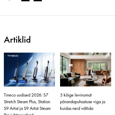
Artiklid
Tineco uudised 2026: S7
5 kõige levinumat
Stretch Steam Plus, Station
põrandapuhastuse viga ja
S9 Artist ja S9 Artist Steam
kuidas neid vältida
Pro juhtmevabad