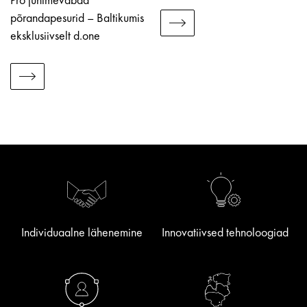
põrandapesurid – Baltikumis
eksklusiivselt d.one
Individuaalne lähenemine
Innovatiivsed tehnoloogiad