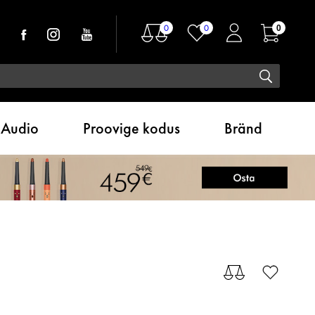
0
0
0
Audio
Proovige kodus
Bränd