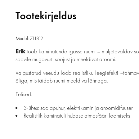
Tootekirjeldus
Mudel: 711812
Erik
toob kaminatunde igasse ruumi – muljetavaldav soo
soovile mugavust, soojust ja meeldivat aroomi.
Valgustatud veeudu loob realistliku leegiefekti –tahmav
õliga, mis täidab ruumi meeldiva lõhnaga.
Eelised:
3-ühes: soojapuhur, elektrikamin ja aroomidifuuser
Realistlik kaminatuli hubase atmosfääri loomiseks