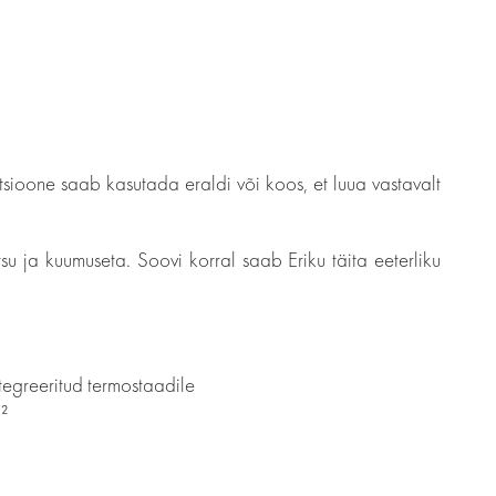
sioone saab kasutada eraldi või koos, et luua vastavalt
su ja kuumuseta. Soovi korral saab Eriku täita eeterliku
ntegreeritud termostaadile
²