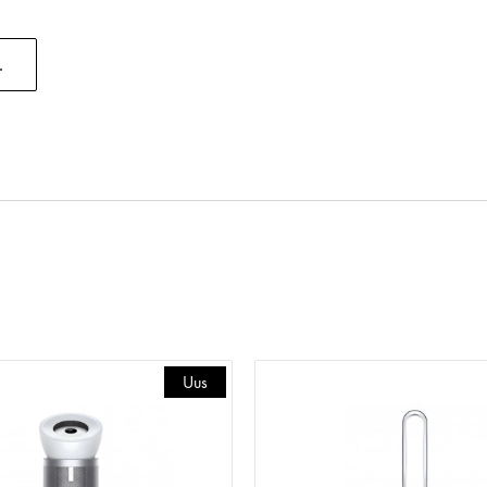
.
Uus