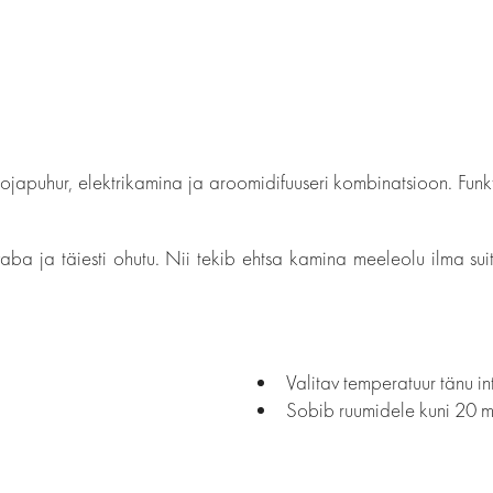
japuhur, elektrikamina ja aroomidifuuseri kombinatsioon. Funkt
aba ja täiesti ohutu. Nii tekib ehtsa kamina meeleolu ilma suit
Valitav temperatuur tänu i
Sobib ruumidele kuni 20 m