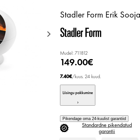
Stadler Form Erik Sooj
Mudel: 711812
149.00€
7.40€
/kuus. 24 kuud.
Liisingu pakkumine
›
Pikendage oma 24-kuulist garantiid
Standardne
pikendatud
garantii