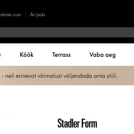
dmiste ruum
Äri jaoks
u
Köök
Terrass
Vaba aeg