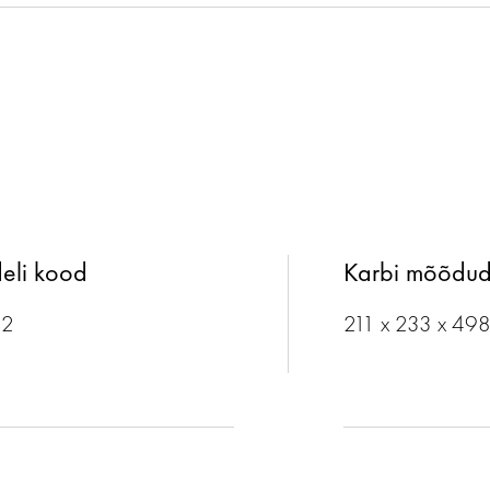
eli kood
Karbi mõõdu
12
211 x 233 x 49