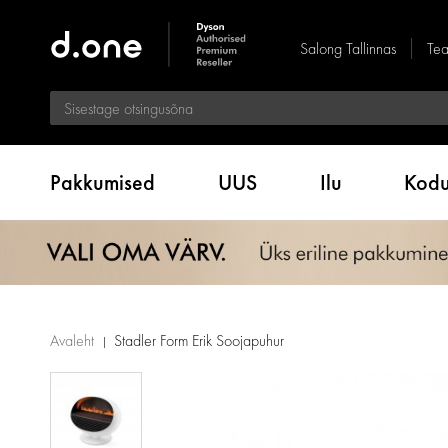
Salong Tallinnas
Tea
Pakkumised
UUS
Ilu
Kod
Avaleht
Stadler Form Erik Soojapuhur