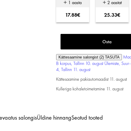
1 aasta
2 aastat
17.88€
25.33€
Maa
Kättesaamine salongist (2)
TASUTA
B korpus, Tallinn
10. august
Ülemiste, Suur
4, Tallinn
11. august
Kättesaamine pakiautomaadist
11. august
Kulleriga kohaletoimetamine
11. august
levaatus salongis
Üldine hinnang
Seotud tooted