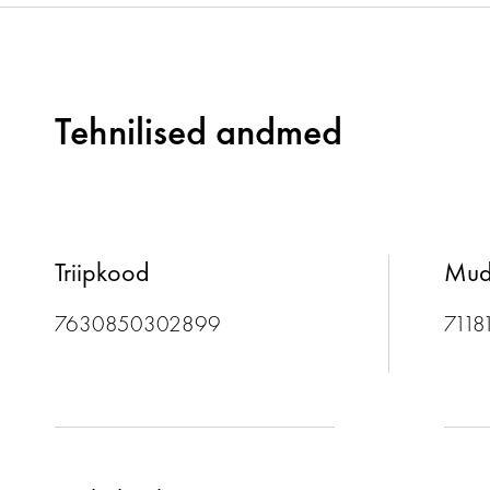
Tehnilised andmed
Triipkood
Mud
7630850302899
7118