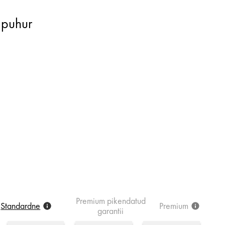
apuhur
Premium
pikendatud
Standardne
Premium
garantii