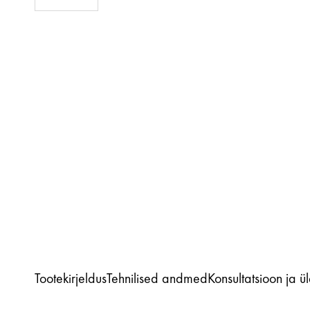
Tootekirjeldus
Tehnilised andmed
Konsultatsioon ja ü