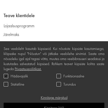
Teave klientidele
Lojaalsusprogramm
Järelmaks
Ostutingimused
See veebileht kasutab küpsiseid. Kui nõustute küpsiste kasutamisega,
Kohaletoimetamine ja maksed
klõpsake nupul "Nõustun" või jätkake veebilehe sirvimist. Saate oma
nõusoleku igal ajal tagasi võtta, muutes oma veebibrauseri seadistusi ja
Tasuta tagastamine
kustutades salvestatud küpsised. Rohkem teavet küpsiste kohta saate
lugeda
Privaatsuspoliitikast.
Kauba kvaliteedigarantii
Hädavajalik
Funktsionaalne
Kinkekaardi tingimused
Statistiline
Turundus
Teenindus
Privaatsuspoliitika
Kinnitage märgitud
Kinkekaart
Kinnitage kõik