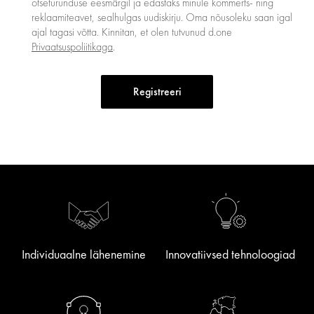
otseturunduse eesmärgil ja edastaks minule kommerts- ning
reklaamiteavet, sealhulgas uudiskirju. Oma nõusoleku saan igal
ajal tagasi võtta. Kinnitan, et olen tutvunud d.one
Privaatsuspoliitikaga
.
Registreeri
Individuaalne lähenemine
Innovatiivsed tehnoloogiad