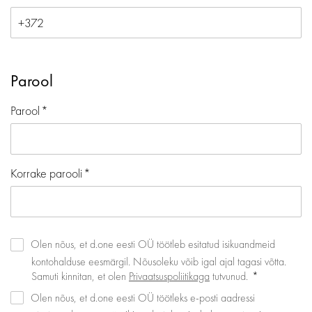
Parool
Parool
Korrake parooli
Olen nõus, et d.one eesti OÜ töötleb esitatud isikuandmeid
kontohalduse eesmärgil. Nõusoleku võib igal ajal tagasi võtta.
Samuti kinnitan, et olen
Privaatsuspoliitikaga
tutvunud.
Olen nõus, et d.one eesti OÜ töötleks e-posti aadressi