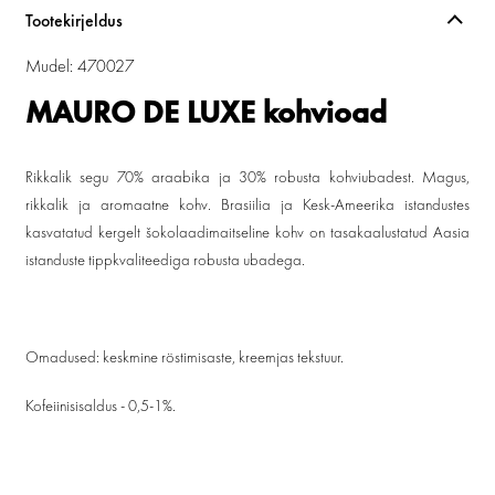
Tootekirjeldus
Mudel: 470027
MAURO DE LUXE kohvioad
Rikkalik segu 70% araabika ja 30% robusta kohviubadest. Magus,
rikkalik ja aromaatne kohv. Brasiilia ja Kesk-Ameerika istandustes
kasvatatud kergelt šokolaadimaitseline kohv on tasakaalustatud Aasia
istanduste tippkvaliteediga robusta ubadega.
Omadused: keskmine röstimisaste, kreemjas tekstuur.
Kofeiinisisaldus - 0,5-1%.