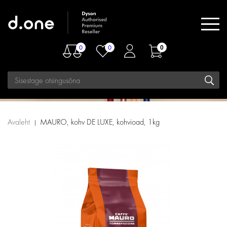
0
0
0
Avaleht
MAURO, kohv DE LUXE, kohvioad, 1kg