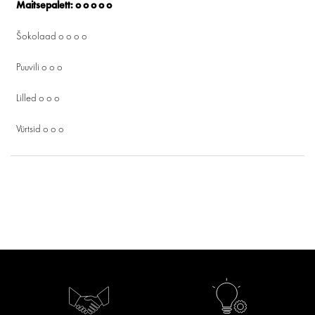
Maitsepalett: o o o o o
Šokolaad o o o o
Puuvili o o o
Lilled o o o
Vürtsid o o o