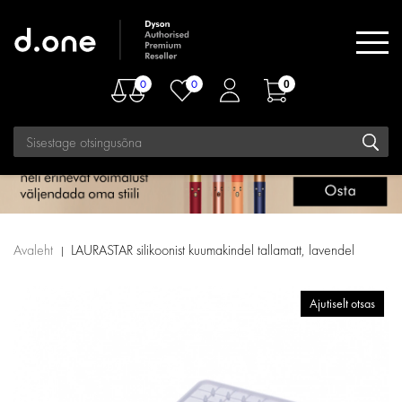
0
0
0
Avaleht
LAURASTAR silikoonist kuumakindel tallamatt, lavendel
Ajutiselt otsas