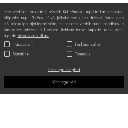
Ostutingimused
See veebileht kasutab küpsiseid. Kui nõustute küpsiste kasutamisega,
Kohaletoimetamine ja maksed
klõpsake nupul "Nõustun" või jätkake veebilehe sirvimist. Saate oma
nõusoleku igal ajal tagasi võtta, muutes oma veebibrauseri seadistusi ja
Tasuta tagastamine
kustutades salvestatud küpsised. Rohkem teavet küpsiste kohta saate
lugeda
Privaatsuspoliitikast.
Kauba kvaliteedigarantii
Hädavajalik
Funktsionaalne
Kinkekaardi tingimused
Statistiline
Turundus
Teenindus
Privaatsuspoliitika
Kinnitage märgitud
Kinkekaart
Kinnitage kõik
K.K.K
Teadmiste ruum
Sisukaart
d.one salongide aadressid