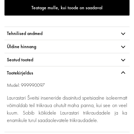
Teatage mulle, kui toode on saadaval
Tehnilised andmed
Üldine hinnang
Seotud tooted
Tootekirjeldus
Mudel: 999990097
Laurastari Šveitsi inseneride disainitud spetsiaalne isoleermatt
võimaldab teil triikraua ohutult maha panna, kui see on veel
kuum. Sobib kõikidele Laurastari triikraudadele ja ka
enamikule turul saadaolevatele triikraudadele.