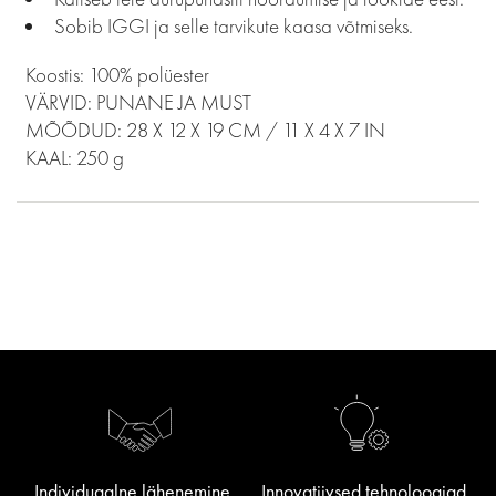
Sobib IGGI ja selle tarvikute kaasa võtmiseks.
Koostis: 100% polüester
VÄRVID: PUNANE JA MUST
MÕÕDUD: 28 X 12 X 19 CM / 11 X 4 X 7 IN
KAAL: 250 g
Individuaalne lähenemine
Innovatiivsed tehnoloogiad