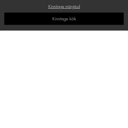
Kinkekaart
Kinnitage märgitud
K.K.K
Kinnitage kõik
Teadmiste ruum
Sisukaart
d.one salongide aadressid
Maakri 19/1, B korpus, Tallinn
E-mail:
hello@d-one.ee
Telefon:
+372 621 0100
E - R: 9:30 - 18:00
L - P: Suletud
Ülemiste, Suur-Sõjamäe 4, Tallinn
E-mail:
ulemiste@d-one.ee