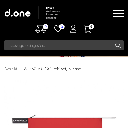
0
0
0
Avaleht
LAURASTAR IGGI reisikott, punane