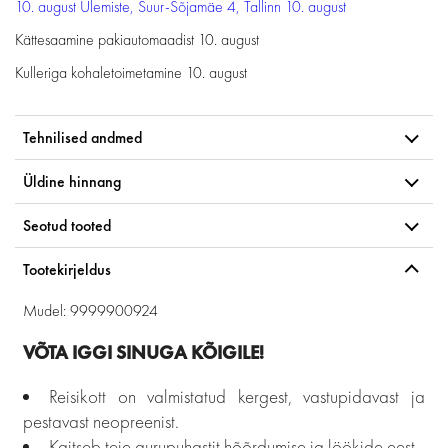
10. august
Ülemiste, Suur-Sõjamäe 4, Tallinn
10. august
Kättesaamine pakiautomaadist
10. august
Kulleriga kohaletoimetamine
10. august
Tehnilised andmed
Üldine hinnang
Seotud tooted
Tootekirjeldus
Mudel: 9999900924
VÕTA IGGI SINUGA KÕIGILE!
Reisikott on valmistatud kergest, vastupidavast ja
pestavast neopreenist.
Kaitseb teie aurupuhastit hõõrdumise ja löökide eest.