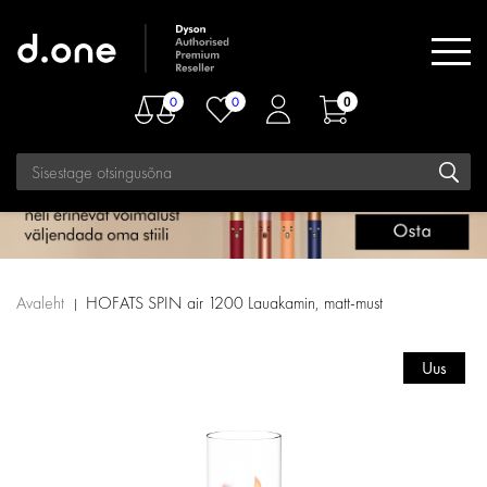
0
0
0
Avaleht
HOFATS SPIN air 1200 Lauakamin, matt-must
Uus