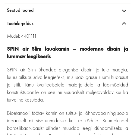
Seotud tooted
Tootekirjeldus
Mudel: 4401111
SPIN air Slim lauakamin – modernne disain ja
lummav leegikeeris
SPIN air Slim ühendab elegantse disaini ja tule maagia,
luues pilkupüüdva leegiefekti, mis lisab igasse ruumi hubasust
ja stiili. Tänu kvaliteetsetele materjalidele ja läbimõeldud
konstruktsioonile on see nii visuaalselt muljetavaldav kui ka
turvaline kasutada.
Bioetanoolil töötav kamin on suitsu- ja lõhnavaba ning sobib
ideaalselt nii siseruumidesse kui ka rõdule. Kuumakindel
borosilikaatklaasist silinder muudab leegi dünaamiliseks ja