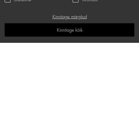
Teenindus
Privaatsuspoliitika
Kinnitage märgitud
Kinkekaart
Kinnitage kõik
K.K.K
Teadmiste ruum
Sisukaart
d.one salongide aadressid
Maakri 19/1, B korpus, Tallinn
E-mail:
hello@d-one.ee
Telefon:
+372 621 0100
E - R: 9:30 - 18:00
L - P: Suletud