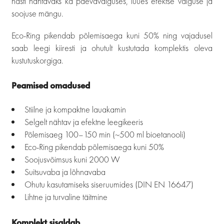
hästi nähtavaks ka päevavalguses, luues efektse valguse ja
soojuse mängu.
Eco-Ring pikendab põlemisaega kuni 50% ning vajadusel
saab leegi kiiresti ja ohutult kustutada komplektis oleva
kustutuskorgiga.
Peamised omadused
Stiilne ja kompaktne lauakamin
Selgelt nähtav ja efektne leegikeeris
Põlemisaeg 100–150 min (~500 ml bioetanooli)
Eco-Ring pikendab põlemisaega kuni 50%
Soojusvõimsus kuni 2000 W
Suitsuvaba ja lõhnavaba
Ohutu kasutamiseks siseruumides (DIN EN 16647)
Lihtne ja turvaline täitmine
Komplekt sisaldab