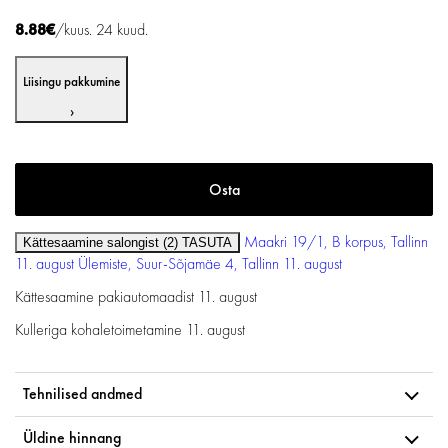
8.88€
/kuus. 24 kuud.
Liisingu pakkumine
›
Maakri 19/1, B korpus, Tallinn
Kättesaamine salongist (2)
TASUTA
11. august
Ülemiste, Suur-Sõjamäe 4, Tallinn
11. august
Kättesaamine pakiautomaadist
11. august
Kulleriga kohaletoimetamine
11. august
Tehnilised andmed
Üldine hinnang