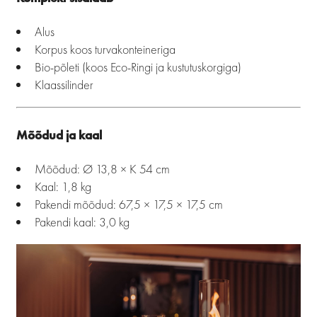
Alus
Korpus koos turvakonteineriga
Bio-põleti (koos Eco-Ringi ja kustutuskorgiga)
Klaassilinder
Mõõdud ja kaal
Mõõdud: Ø 13,8 × K 54 cm
Kaal: 1,8 kg
Pakendi mõõdud: 67,5 × 17,5 × 17,5 cm
Pakendi kaal: 3,0 kg