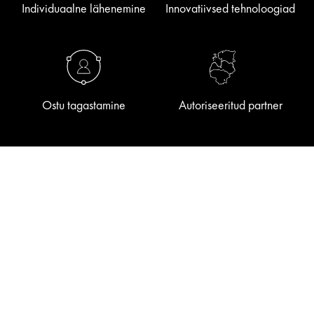
Individuaalne lähenemine
Innovatiivsed tehnoloogiad
Ostu tagastamine
Autoriseeritud partner