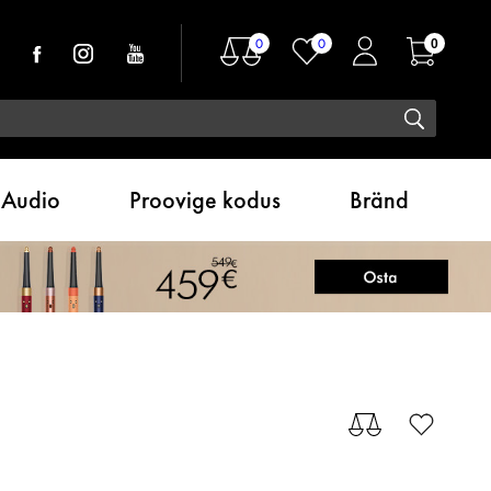
0
0
0
Audio
Proovige kodus
Bränd