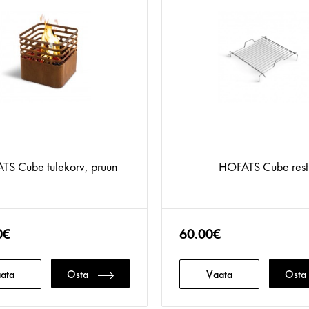
TS Cube tulekorv, pruun
HOFATS Cube rest
0€
60.00€
ata
Osta
Vaata
Osta