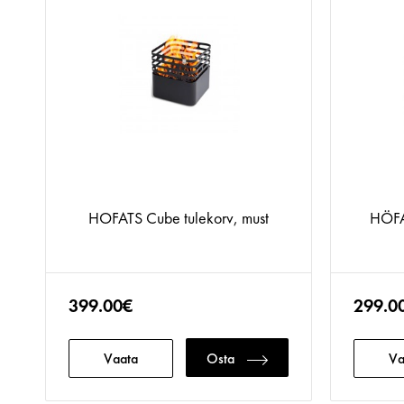
HOFATS Cube tulekorv, must
HÖFA
399.00€
299.0
Vaata
Osta
Va