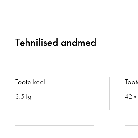
Tehnilised andmed
Toote kaal
Too
3,5 kg
42 x