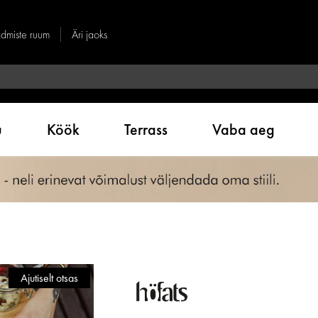
dmiste ruum
Äri jaoks
u
Köök
Terrass
Vaba aeg
Ajutiselt otsas