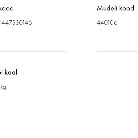
pkood
Mudeli kood
0447330146
440106
i kaal
 kg