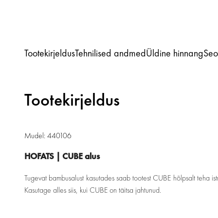
Tootekirjeldus
Tehnilised andmed
Üldine hinnang
Seo
Tootekirjeldus
Mudel: 440106
HOFATS | CUBE alus
Tugevat bambusalust kasutades saab tootest CUBE hõlpsalt teha ist
Kasutage alles siis, kui CUBE on täitsa jahtunud.