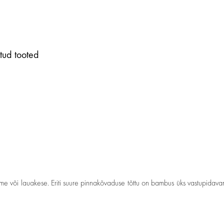
tud tooted
me või lauakese. Eriti suure pinnakõvaduse tõttu on bambus üks vastupidavam