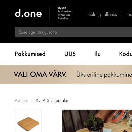
Salong Tallinnas
Tea
Pakkumised
UUS
Ilu
Kod
Avaleht
HOFATS Cube alus