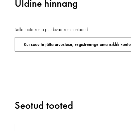
Üldine hinnang
Selle toote kohta puuduvad kommentaarid.
Kui soovite jätta arvustuse, registreerige oma isiklik konto
Seotud tooted
as