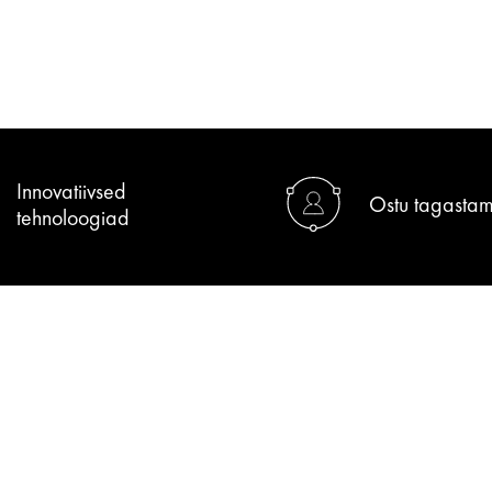
Innovatiivsed
Ostu tagastam
tehnoloogiad