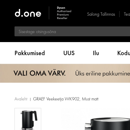
Salong Tallinnas
Tea
Pakkumised
UUS
Ilu
Kod
Avaleht
GRAEF Veekeetja WK902, Must matt