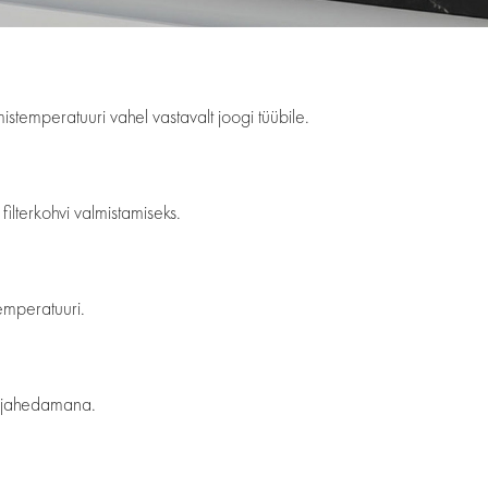
emperatuuri vahel vastavalt joogi tüübile.
ilterkohvi valmistamiseks.
emperatuuri.
a jahedamana.