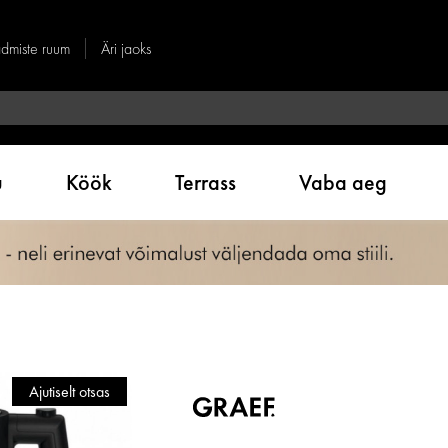
dmiste ruum
Äri jaoks
u
Köök
Terrass
Vaba aeg
Ajutiselt otsas