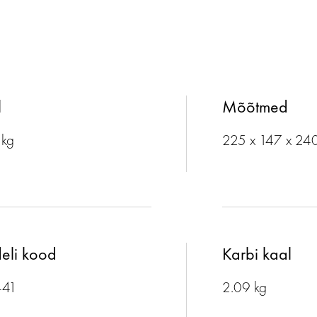
l
Mõõtmed
 kg
225 x 147 x 24
eli kood
Karbi kaal
441
2.09 kg