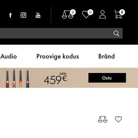
0
0
0
Audio
Proovige kodus
Bränd