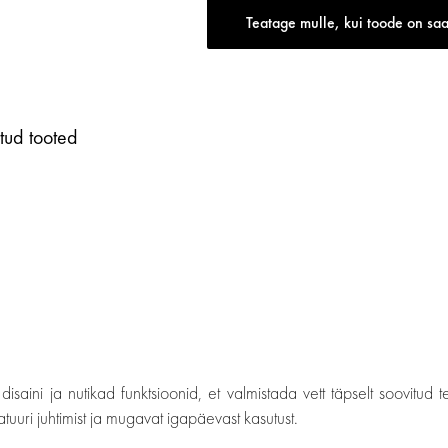
Teatage mulle, kui toode on sa
tud tooted
 ja nutikad funktsioonid, et valmistada vett täpselt soovitud temp
uuri juhtimist ja mugavat igapäevast kasutust.