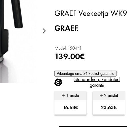
GRAEF Veekeetja WK9
Mudel: 150441
139.00€
Pikendage oma 24-kuulist garantiid
Standardne
pikendatud
garantii
1 aasta
2 aastat
16.68€
23.63€