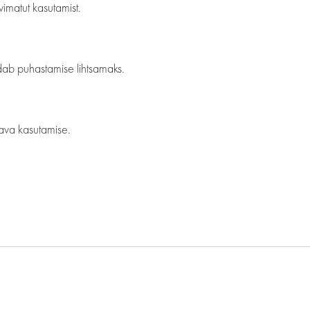
vimatut kasutamist.
udab puhastamise lihtsamaks.
ava kasutamise.