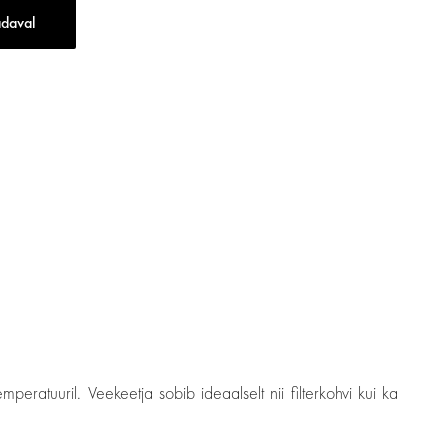
adaval
eratuuril. Veekeetja sobib ideaalselt nii filterkohvi kui ka