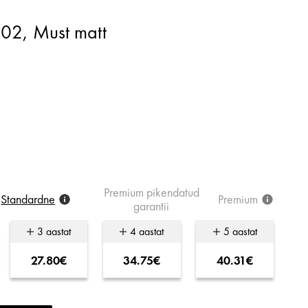
02, Must matt
Premium
pikendatud
Standardne
Premium
garantii
3 aastat
4 aastat
5 aastat
27.80€
34.75€
40.31€