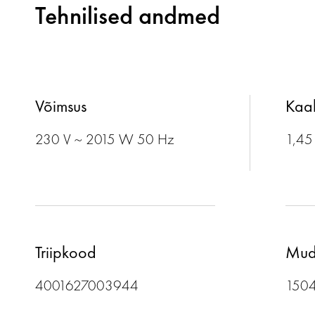
Tehnilised andmed
Võimsus
Kaa
230 V ~ 2015 W 50 Hz
1,45
Triipkood
Mud
4001627003944
150