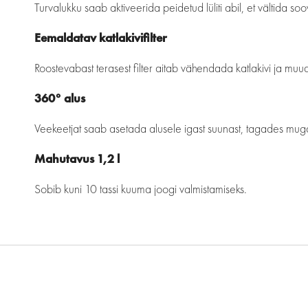
Turvalukku saab aktiveerida peidetud lüliti abil, et vältida soo
Eemaldatav katlakivifilter
Roostevabast terasest filter aitab vähendada katlakivi ja mu
360° alus
Veekeetjat saab asetada alusele igast suunast, tagades mug
Mahutavus 1,2 l
Sobib kuni 10 tassi kuuma joogi valmistamiseks.