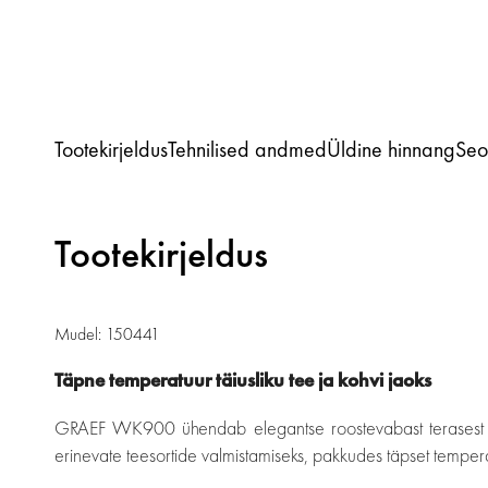
Tootekirjeldus
Tehnilised andmed
Üldine hinnang
Seo
Tootekirjeldus
Mudel: 150441
Täpne temperatuur täiusliku tee ja kohvi jaoks
GRAEF WK900 ühendab elegantse roostevabast terasest disaini
erinevate teesortide valmistamiseks, pakkudes täpset temperat