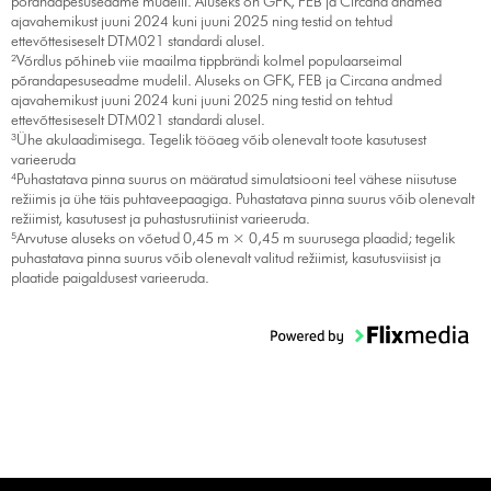
põrandapesuseadme mudelil. Aluseks on GFK, FEB ja Circana andmed
ajavahemikust juuni 2024 kuni juuni 2025 ning testid on tehtud
ettevõttesiseselt DTM021 standardi alusel.
²Võrdlus põhineb viie maailma tippbrändi kolmel populaarseimal
põrandapesuseadme mudelil. Aluseks on GFK, FEB ja Circana andmed
ajavahemikust juuni 2024 kuni juuni 2025 ning testid on tehtud
ettevõttesiseselt DTM021 standardi alusel.
³Ühe akulaadimisega. Tegelik tööaeg võib olenevalt toote kasutusest
varieeruda
⁴Puhastatava pinna suurus on määratud simulatsiooni teel vähese niisutuse
režiimis ja ühe täis puhtaveepaagiga. Puhastatava pinna suurus võib olenevalt
režiimist, kasutusest ja puhastusrutiinist varieeruda.
⁵Arvutuse aluseks on võetud 0,45 m × 0,45 m suurusega plaadid; tegelik
puhastatava pinna suurus võib olenevalt valitud režiimist, kasutusviisist ja
plaatide paigaldusest varieeruda.