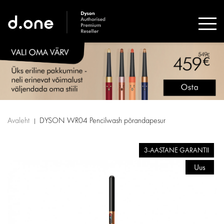
Avaleht
DYSON WR04 Pencilwash põrandapesur
3-AASTANE GARANTII
Uus