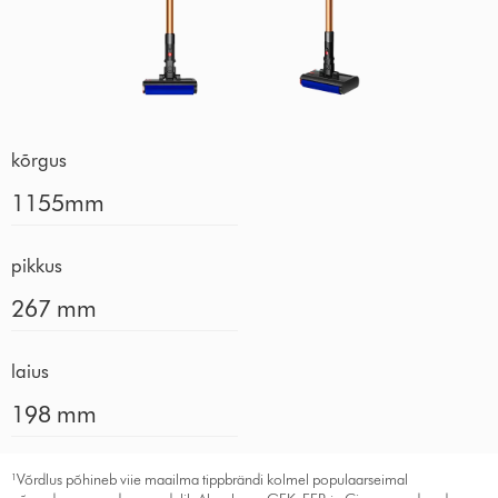
kõrgus
1155mm
pikkus
267 mm
laius
198 mm
¹Võrdlus põhineb viie maailma tippbrändi kolmel populaarseimal