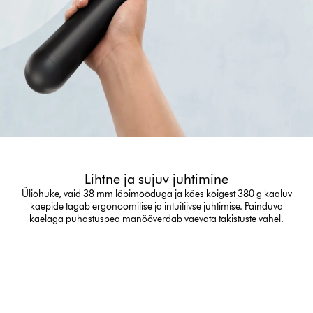
Lihtne ja sujuv juhtimine
Üliõhuke, vaid 38 mm läbimõõduga ja käes kõigest 380 g kaaluv
käepide tagab ergonoomilise ja intuitiivse juhtimise. Painduva
kaelaga puhastuspea manööverdab vaevata takistuste vahel.