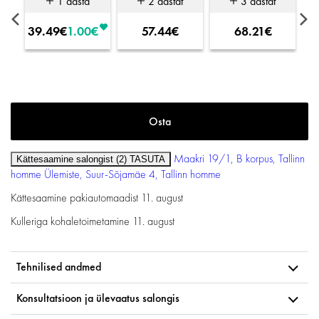
1 aasta
2 aastat
3 aastat
39.49€
1.00€
57.44€
68.21€
Maakri 19/1, B korpus, Tallinn
Kättesaamine salongist (2)
TASUTA
homme
Ülemiste, Suur-Sõjamäe 4, Tallinn
homme
Kättesaamine pakiautomaadist
11. august
Kulleriga kohaletoimetamine
11. august
Tehnilised andmed
Konsultatsioon ja ülevaatus salongis