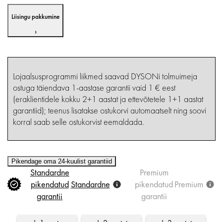
Liisingu pakkumine
›
Lojaalsusprogrammi liikmed saavad DYSONi tolmuimeja
ostuga täiendava 1-aastase garantii vaid 1 € eest
(eraklientidele kokku 2+1 aastat ja ettevõtetele 1+1 aastat
garantiid); teenus lisatakse ostukorvi automaatselt ning soovi
korral saab selle ostukorvist eemaldada.
Pikendage oma 24-kuulist garantiid
Standardne
Premium
pikendatud
Standardne
pikendatud
Premium
garantii
garantii