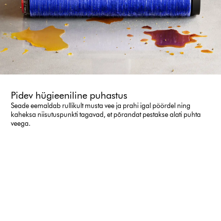
Pidev hügieeniline puhastus
Seade eemaldab rullikult musta vee ja prahi igal pöördel ning
kaheksa niisutuspunkti tagavad, et põrandat pestakse alati puhta
veega.