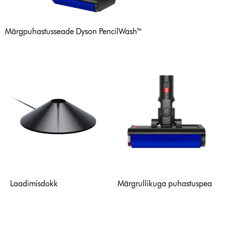
Märgpuhastusseade Dyson PencilWash™
Laadimisdokk
Märgrullikuga puhastuspea