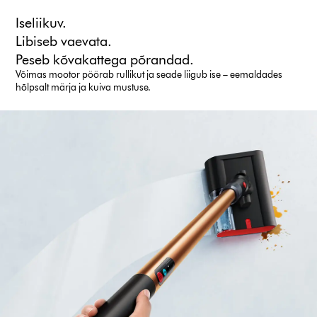
Iseliikuv.
Libiseb vaevata.
Peseb kõvakattega põrandad.
Võimas mootor pöörab rullikut ja seade liigub ise – eemaldades
hõlpsalt märja ja kuiva mustuse.