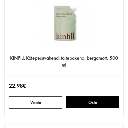
KINFILL Kätepesuvahendi täitepakend, bergamott, 500
ml
22.98€
Vaata
Osta