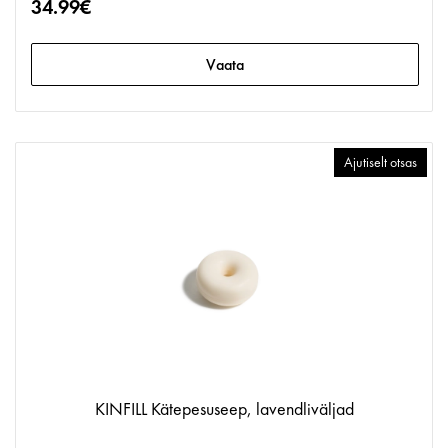
34.99€
Vaata
Ajutiselt otsas
KINFILL Kätepesuseep, lavendliväljad