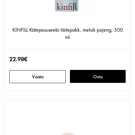
KINFILL Kätepesuseebi täitepakk, metsik pojeng, 500
ml
22.98€
Vaata
Osta