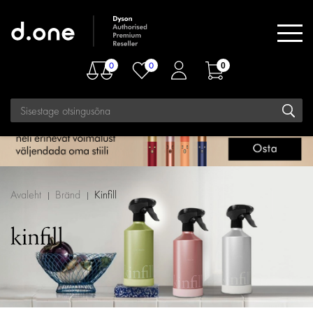
0
0
0
Avaleht
Bränd
Kinfill