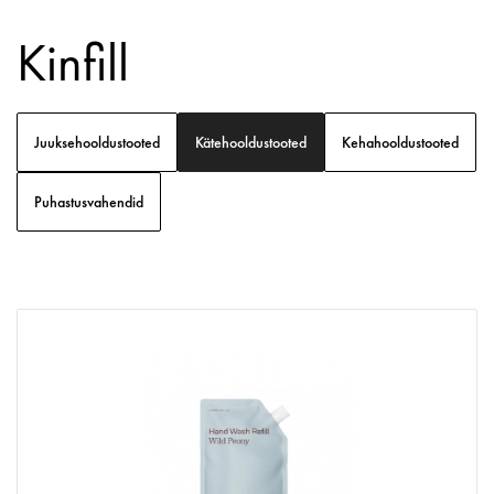
Kinfill
Juuksehooldustooted
Kätehooldustooted
Kehahooldustooted
Puhastusvahendid