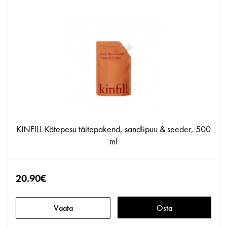
KINFILL Kätepesu täitepakend, sandlipuu & seeder, 500
ml
20.90€
Vaata
Osta